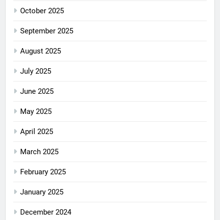
October 2025
September 2025
August 2025
July 2025
June 2025
May 2025
April 2025
March 2025
February 2025
January 2025
December 2024