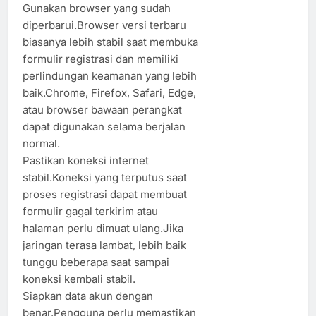
Gunakan browser yang sudah
diperbarui.Browser versi terbaru
biasanya lebih stabil saat membuka
formulir registrasi dan memiliki
perlindungan keamanan yang lebih
baik.Chrome, Firefox, Safari, Edge,
atau browser bawaan perangkat
dapat digunakan selama berjalan
normal.
Pastikan koneksi internet
stabil.Koneksi yang terputus saat
proses registrasi dapat membuat
formulir gagal terkirim atau
halaman perlu dimuat ulang.Jika
jaringan terasa lambat, lebih baik
tunggu beberapa saat sampai
koneksi kembali stabil.
Siapkan data akun dengan
benar.Pengguna perlu memastikan