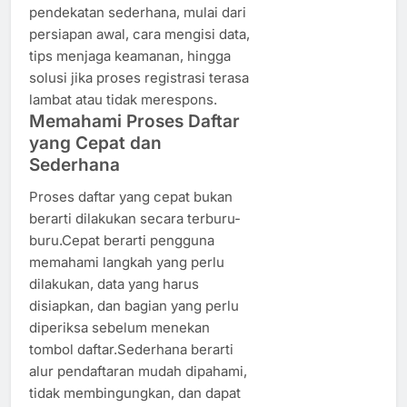
pendekatan sederhana, mulai dari
persiapan awal, cara mengisi data,
tips menjaga keamanan, hingga
solusi jika proses registrasi terasa
lambat atau tidak merespons.
Memahami Proses Daftar
yang Cepat dan
Sederhana
Proses daftar yang cepat bukan
berarti dilakukan secara terburu-
buru.Cepat berarti pengguna
memahami langkah yang perlu
dilakukan, data yang harus
disiapkan, dan bagian yang perlu
diperiksa sebelum menekan
tombol daftar.Sederhana berarti
alur pendaftaran mudah dipahami,
tidak membingungkan, dan dapat