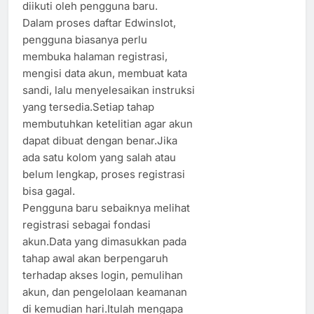
diikuti oleh pengguna baru.
Dalam proses daftar Edwinslot,
pengguna biasanya perlu
membuka halaman registrasi,
mengisi data akun, membuat kata
sandi, lalu menyelesaikan instruksi
yang tersedia.Setiap tahap
membutuhkan ketelitian agar akun
dapat dibuat dengan benar.Jika
ada satu kolom yang salah atau
belum lengkap, proses registrasi
bisa gagal.
Pengguna baru sebaiknya melihat
registrasi sebagai fondasi
akun.Data yang dimasukkan pada
tahap awal akan berpengaruh
terhadap akses login, pemulihan
akun, dan pengelolaan keamanan
di kemudian hari.Itulah mengapa