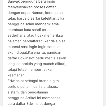
Banyak pengguna baru ingin
menyelesaikan proses daftar
dengan cepat.Namun, kecepatan
tetap harus disertai ketelitian.Jika
pengguna salah mengetik email,
membuat kata sandi terlalu
sederhana, atau tidak memeriksa
halaman pendaftaran, kendala bisa
muncul saat ingin login setelah
akun dibuat.Karena itu, panduan
daftar Edwinslot perlu menjelaskan
langkah praktis yang mudah diikuti,
tetapi tetap memperhatikan
keamanan.
Edwinslot sebagai brand digital
perlu dipahami dari sisi akses,
sistem, dan pengalaman
pengguna.Artikel ini membahas
cara daftar Edwinslot dengan