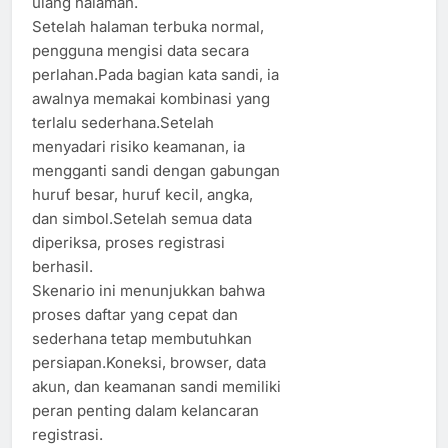
ulang halaman.
Setelah halaman terbuka normal,
pengguna mengisi data secara
perlahan.Pada bagian kata sandi, ia
awalnya memakai kombinasi yang
terlalu sederhana.Setelah
menyadari risiko keamanan, ia
mengganti sandi dengan gabungan
huruf besar, huruf kecil, angka,
dan simbol.Setelah semua data
diperiksa, proses registrasi
berhasil.
Skenario ini menunjukkan bahwa
proses daftar yang cepat dan
sederhana tetap membutuhkan
persiapan.Koneksi, browser, data
akun, dan keamanan sandi memiliki
peran penting dalam kelancaran
registrasi.