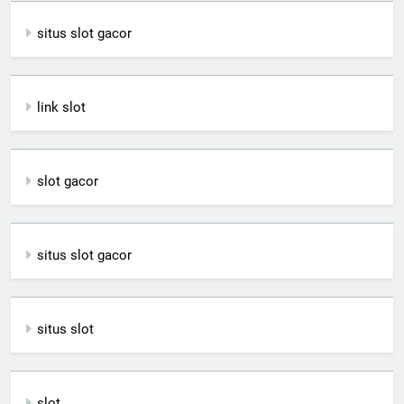
situs slot gacor
link slot
slot gacor
situs slot gacor
situs slot
slot