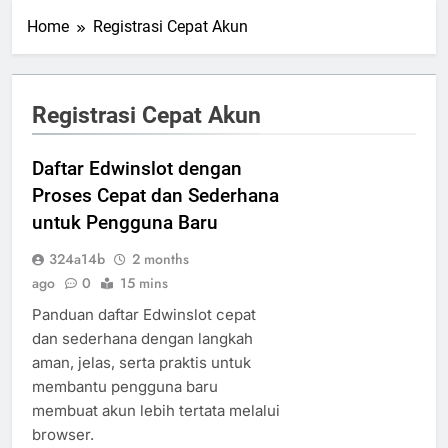
Home
Registrasi Cepat Akun
Registrasi Cepat Akun
Daftar Edwinslot dengan
Proses Cepat dan Sederhana
untuk Pengguna Baru
324a14b
2 months
ago
0
15 mins
Panduan daftar Edwinslot cepat
dan sederhana dengan langkah
aman, jelas, serta praktis untuk
membantu pengguna baru
membuat akun lebih tertata melalui
browser.