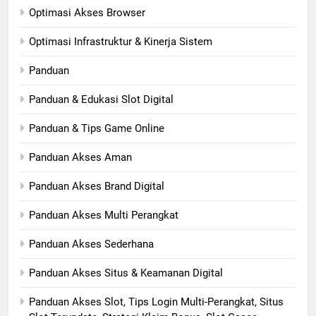
Optimasi Akses Browser
Optimasi Infrastruktur & Kinerja Sistem
Panduan
Panduan & Edukasi Slot Digital
Panduan & Tips Game Online
Panduan Akses Aman
Panduan Akses Brand Digital
Panduan Akses Multi Perangkat
Panduan Akses Sederhana
Panduan Akses Situs & Keamanan Digital
Panduan Akses Slot, Tips Login Multi-Perangkat, Situs