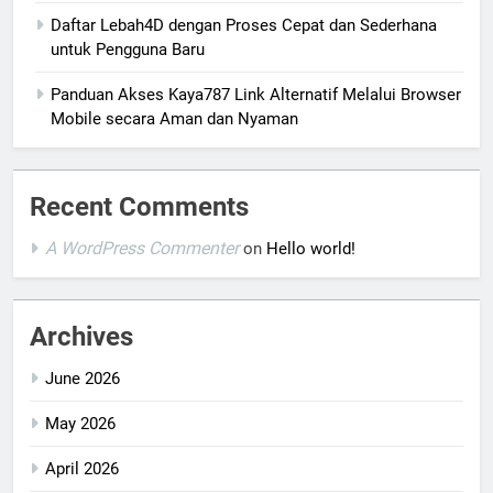
Daftar Lebah4D dengan Proses Cepat dan Sederhana
untuk Pengguna Baru
Panduan Akses Kaya787 Link Alternatif Melalui Browser
Mobile secara Aman dan Nyaman
Recent Comments
A WordPress Commenter
on
Hello world!
Archives
June 2026
May 2026
April 2026