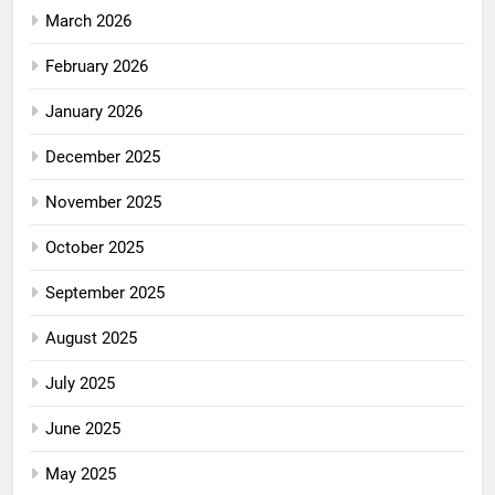
March 2026
February 2026
January 2026
December 2025
November 2025
October 2025
September 2025
August 2025
July 2025
June 2025
May 2025