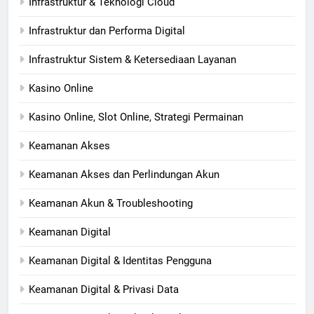
Infrastruktur & Teknologi Cloud
Infrastruktur dan Performa Digital
Infrastruktur Sistem & Ketersediaan Layanan
Kasino Online
Kasino Online, Slot Online, Strategi Permainan
Keamanan Akses
Keamanan Akses dan Perlindungan Akun
Keamanan Akun & Troubleshooting
Keamanan Digital
Keamanan Digital & Identitas Pengguna
Keamanan Digital & Privasi Data