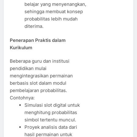
belajar yang menyenangkan,
sehingga membuat konsep
probabilitas lebih mudah
diterima.
Penerapan Praktis dalam
Kurikulum
Beberapa guru dan institusi
pendidikan mulai
mengintegrasikan permainan
berbasis slot dalam modul
pembelajaran probabilitas.
Contohnya:
Simulasi slot digital untuk
menghitung probabilitas
simbol tertentu muncul.
Proyek analisis data dari
hasil permainan untuk