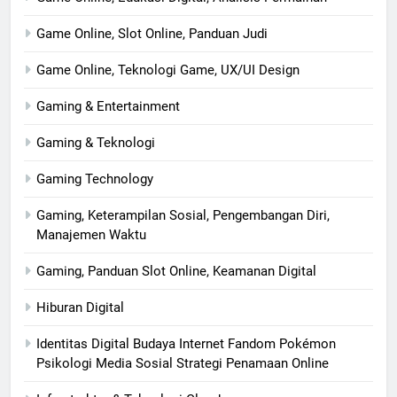
Game Online, Slot Online, Panduan Judi
Game Online, Teknologi Game, UX/UI Design
Gaming & Entertainment
Gaming & Teknologi
Gaming Technology
Gaming, Keterampilan Sosial, Pengembangan Diri,
Manajemen Waktu
Gaming, Panduan Slot Online, Keamanan Digital
Hiburan Digital
Identitas Digital Budaya Internet Fandom Pokémon
Psikologi Media Sosial Strategi Penamaan Online