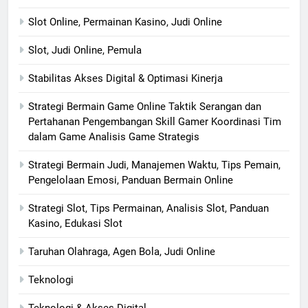
Slot Online, Permainan Kasino, Judi Online
Slot, Judi Online, Pemula
Stabilitas Akses Digital & Optimasi Kinerja
Strategi Bermain Game Online Taktik Serangan dan
Pertahanan Pengembangan Skill Gamer Koordinasi Tim
dalam Game Analisis Game Strategis
Strategi Bermain Judi, Manajemen Waktu, Tips Pemain,
Pengelolaan Emosi, Panduan Bermain Online
Strategi Slot, Tips Permainan, Analisis Slot, Panduan
Kasino, Edukasi Slot
Taruhan Olahraga, Agen Bola, Judi Online
Teknologi
Teknologi & Akses Digital