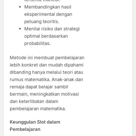
Membandingkan hasil
eksperimental dengan
peluang teoritis.
Menilai risiko dan strategi
optimal berdasarkan
probabilitas.
Metode ini membuat pembelajaran
lebih konkret dan mudah dipahami
dibanding hanya melalui teori atau
rumus matematika. Anak-anak dan
remaja dapat belajar sambil
bermain, meningkatkan motivasi
dan keterlibatan dalam
pembelajaran matematika.
Keunggulan Slot dalam
Pembelajaran