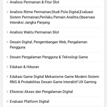
Analisis Permainan & Fitur Slot
Analisis Ritme Permainan,Studi Pola Digital,Evaluasi
Sistem Permainan,Perilaku Pemain Analitis,Observasi
Interaksi Jangka Panjang
Analisis Waktu Permainan Slot
Desain Digital, Pengembangan Web, Pengalaman
Pengguna
Desain Pengalaman Pengguna & Teknologi Game
Edukasi & Hiburan
Edukasi Game Digital Mekanisme Game Modern Sistem
RNG & Probabilitas Desain Game Interaktif UX Gaming
Efisiensi Akses dan Pengalaman Digital
Evaluasi Platform Digital