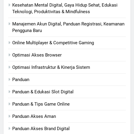
Kesehatan Mental Digital, Gaya Hidup Sehat, Edukasi
Teknologi, Produktivitas & Mindfulness
Manajemen Akun Digital, Panduan Registrasi, Keamanan
Pengguna Baru
Online Multiplayer & Competitive Gaming
Optimasi Akses Browser
Optimasi Infrastruktur & Kinerja Sistem
Panduan
Panduan & Edukasi Slot Digital
Panduan & Tips Game Online
Panduan Akses Aman
Panduan Akses Brand Digital