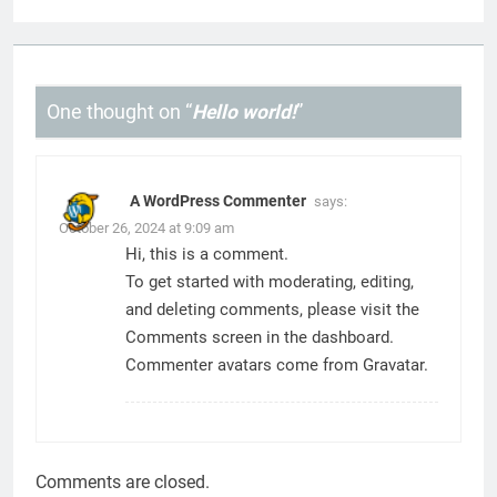
One thought on “
Hello world!
”
A WordPress Commenter
says:
October 26, 2024 at 9:09 am
Hi, this is a comment.
To get started with moderating, editing,
and deleting comments, please visit the
Comments screen in the dashboard.
Commenter avatars come from
Gravatar
.
Comments are closed.