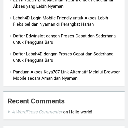
EDWINSLOT Link Alternatif Resmi untuk Pengalaman
Akses yang Lebih Nyaman
Lebah4D Login Mobile Friendly untuk Akses Lebih
Fleksibel dan Nyaman di Perangkat Harian
Daftar Edwinslot dengan Proses Cepat dan Sederhana
untuk Pengguna Baru
Daftar Lebah4D dengan Proses Cepat dan Sederhana
untuk Pengguna Baru
Panduan Akses Kaya787 Link Alternatif Melalui Browser
Mobile secara Aman dan Nyaman
Recent Comments
A WordPress Commenter
on
Hello world!