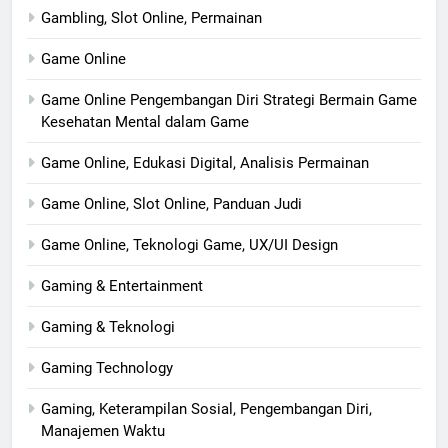
Gambling, Slot Online, Permainan
Game Online
Game Online Pengembangan Diri Strategi Bermain Game
Kesehatan Mental dalam Game
Game Online, Edukasi Digital, Analisis Permainan
Game Online, Slot Online, Panduan Judi
Game Online, Teknologi Game, UX/UI Design
Gaming & Entertainment
Gaming & Teknologi
Gaming Technology
Gaming, Keterampilan Sosial, Pengembangan Diri,
Manajemen Waktu