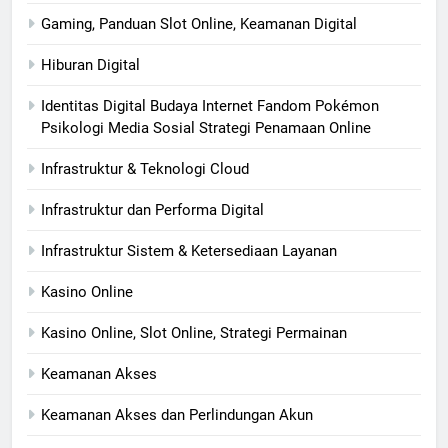
Gaming, Panduan Slot Online, Keamanan Digital
Hiburan Digital
Identitas Digital Budaya Internet Fandom Pokémon
Psikologi Media Sosial Strategi Penamaan Online
Infrastruktur & Teknologi Cloud
Infrastruktur dan Performa Digital
Infrastruktur Sistem & Ketersediaan Layanan
Kasino Online
Kasino Online, Slot Online, Strategi Permainan
Keamanan Akses
Keamanan Akses dan Perlindungan Akun