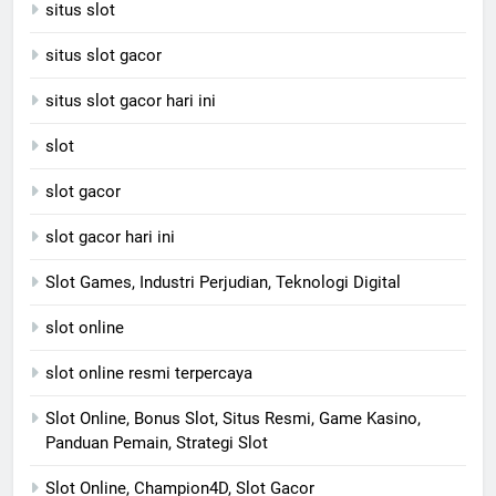
situs slot
situs slot gacor
situs slot gacor hari ini
slot
slot gacor
slot gacor hari ini
Slot Games, Industri Perjudian, Teknologi Digital
slot online
slot online resmi terpercaya
Slot Online, Bonus Slot, Situs Resmi, Game Kasino,
Panduan Pemain, Strategi Slot
Slot Online, Champion4D, Slot Gacor