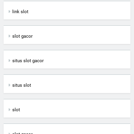
link slot
slot gacor
situs slot gacor
situs slot
slot