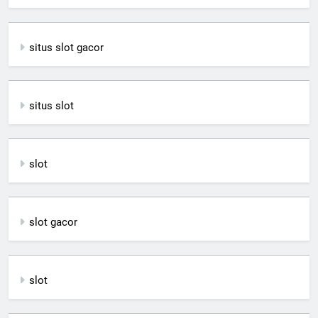
situs slot gacor
situs slot
slot
slot gacor
slot