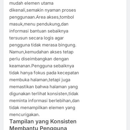
mudah elemen utama
dikenali,semakin nyaman proses
penggunaan.Area akses,tombol
masuk,menu pendukung,dan
informasi bantuan sebaiknya
tersusun secara logis agar
pengguna tidak merasa bingung.
Namun,kemudahan akses tetap
perlu diseimbangkan dengan
keamanan.Pengguna sebaiknya
tidak hanya fokus pada kecepatan
membuka halaman,tetapi juga
memastikan bahwa halaman yang
digunakan terlihat konsisten,tidak
meminta informasi berlebihan,dan
tidak menampilkan elemen yang
mencurigakan.
Tampilan yang Konsisten
Membantu Pengguna