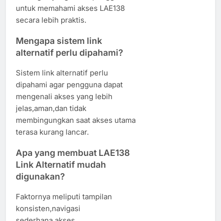
untuk memahami akses LAE138
secara lebih praktis.
Mengapa sistem link
alternatif perlu dipahami?
Sistem link alternatif perlu
dipahami agar pengguna dapat
mengenali akses yang lebih
jelas,aman,dan tidak
membingungkan saat akses utama
terasa kurang lancar.
Apa yang membuat LAE138
Link Alternatif mudah
digunakan?
Faktornya meliputi tampilan
konsisten,navigasi
sederhana,akses