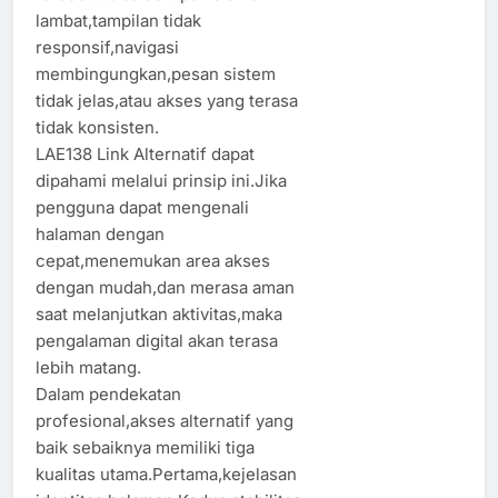
lambat,tampilan tidak
responsif,navigasi
membingungkan,pesan sistem
tidak jelas,atau akses yang terasa
tidak konsisten.
LAE138 Link Alternatif dapat
dipahami melalui prinsip ini.Jika
pengguna dapat mengenali
halaman dengan
cepat,menemukan area akses
dengan mudah,dan merasa aman
saat melanjutkan aktivitas,maka
pengalaman digital akan terasa
lebih matang.
Dalam pendekatan
profesional,akses alternatif yang
baik sebaiknya memiliki tiga
kualitas utama.Pertama,kejelasan