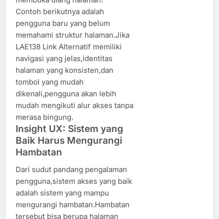
Contoh berikutnya adalah
pengguna baru yang belum
memahami struktur halaman.Jika
LAE138 Link Alternatif memiliki
navigasi yang jelas,identitas
halaman yang konsisten,dan
tombol yang mudah
dikenali,pengguna akan lebih
mudah mengikuti alur akses tanpa
merasa bingung.
Insight UX: Sistem yang
Baik Harus Mengurangi
Hambatan
Dari sudut pandang pengalaman
pengguna,sistem akses yang baik
adalah sistem yang mampu
mengurangi hambatan.Hambatan
tersebut bisa berupa halaman