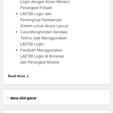
Login dengan Aman Melalui
Perangkat Pribadi
LAE138 Login dan
Pentingnya Pembaruan
Sistem untuk Akses Lancar
Cara Menghindari Kendala
Teknis saat Menggunakan
LAE138 Login
Panduan Menggunakan
LAE138 Login di Browser
dan Perangkat Mobile
Read More
dana slot gacor