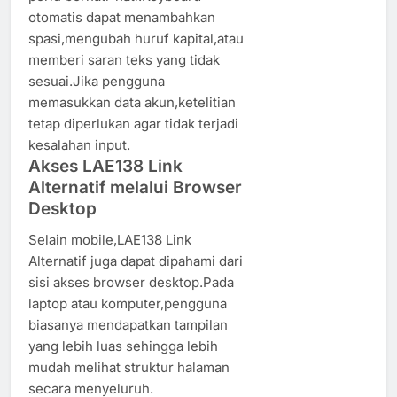
otomatis dapat menambahkan
spasi,mengubah huruf kapital,atau
memberi saran teks yang tidak
sesuai.Jika pengguna
memasukkan data akun,ketelitian
tetap diperlukan agar tidak terjadi
kesalahan input.
Akses LAE138 Link
Alternatif melalui Browser
Desktop
Selain mobile,LAE138 Link
Alternatif juga dapat dipahami dari
sisi akses browser desktop.Pada
laptop atau komputer,pengguna
biasanya mendapatkan tampilan
yang lebih luas sehingga lebih
mudah melihat struktur halaman
secara menyeluruh.