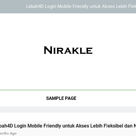
Lebah4D Login Mobile Friendly untuk Akses Lebih Fle
Daftar Edwinslot dengan Proses Cep
Daftar Lebah4D dengan Proses Cep
EDWINSLOT Link Alternatif Resmi untuk
Lebah4D Login Mobile Friendly untuk Akses Lebih Fle
Daftar Edwinslot dengan Proses Cep
akle
roduk Kecantikan Dan Perawatan Kulit Berkualitas Dari Nirakle
Daftar Lebah4D dengan Proses Cep
SAMPLE PAGE
obile Friendly untuk Akses Lebih Fleksibel dan Nyaman di P