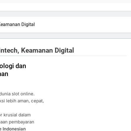
 Keamanan Digital
intech, Keamanan Digital
ologi dan
man
unia slot online.
si lebih aman, cepat,
r krusial dalam
naan pembayaran
 Indonesian