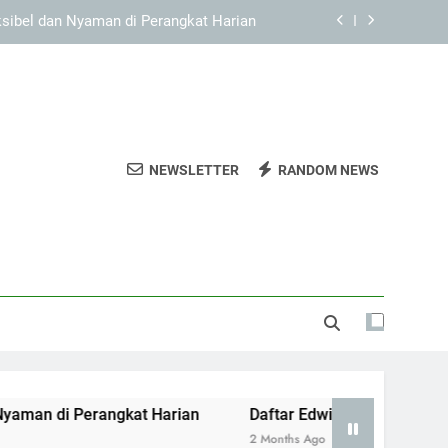
ksibel dan Nyaman di Perangkat Harian
at dan Sederhana untuk Pengguna Baru
at dan Sederhana untuk Pengguna Baru
 Pengalaman Akses yang Lebih Nyaman
NEWSLETTER
RANDOM NEWS
ksibel dan Nyaman di Perangkat Harian
at dan Sederhana untuk Pengguna Baru
.
at dan Sederhana untuk Pengguna Baru
erangkat Harian
Daftar Edwinslot dengan Proses Cepat 
2 Months Ago