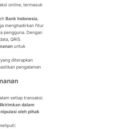
aksi online, termasuk
leh
Bank Indonesia
,
ga menghadirkan fitur
na pengguna. Dengan
data, QRIS
amanan
untuk
 yang diterapkan
emastikan pengalaman
amanan
alam setiap transaksi.
dikirimkan dalam
nipulasi oleh pihak
eliputi: