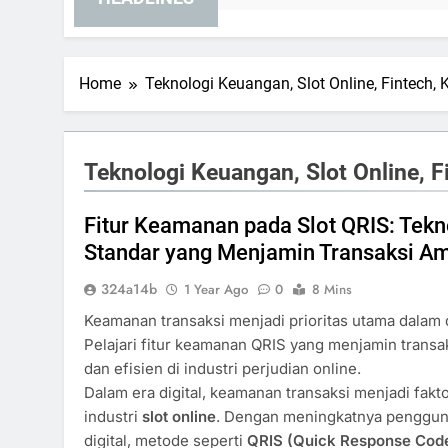
Home
Teknologi Keuangan, Slot Online, Fintech,
Teknologi Keuangan, Slot Online, F
Fitur Keamanan pada Slot QRIS: Tekn
Standar yang Menjamin Transaksi A
324a14b
1 Year Ago
0
8 Mins
Keamanan transaksi menjadi prioritas utama dalam d
Pelajari fitur keamanan QRIS yang menjamin transak
dan efisien di industri perjudian online.
Dalam era digital, keamanan transaksi menjadi fakto
industri
slot online
. Dengan meningkatnya penggu
digital, metode seperti
QRIS (Quick Response Code