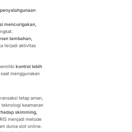
i penyalahgunaan
aksi mencurigakan,
ngkat.
anan tambahan,
a terjadi aktivitas
emiliki
kontrol lebih
saat menggunakan
ansaksi tetap aman,
i teknologi keamanan
terhadap skimming,
QRIS menjadi metode
m dunia slot online.