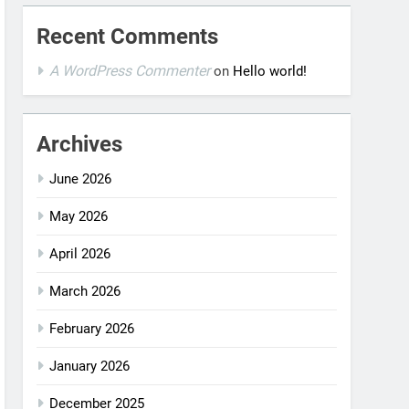
Recent Comments
A WordPress Commenter
on
Hello world!
Archives
June 2026
May 2026
April 2026
March 2026
February 2026
January 2026
December 2025