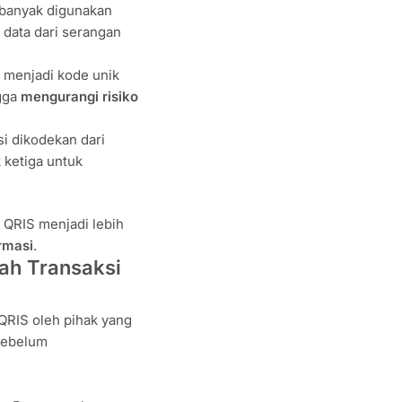
 banyak digunakan
 data dari serangan
i menjadi kode unik
ngga
mengurangi risiko
i dikodekan dari
 ketiga untuk
QRIS menjadi lebih
ormasi
.
ah Transaksi
QRIS oleh pihak yang
ebelum