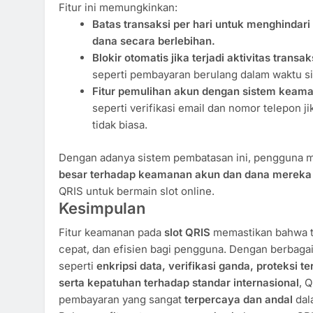
Fitur ini memungkinkan:
Batas transaksi per hari untuk menghindar
dana secara berlebihan.
Blokir otomatis jika terjadi aktivitas trans
seperti pembayaran berulang dalam waktu si
Fitur pemulihan akun dengan sistem keam
seperti verifikasi email dan nomor telepon jik
tidak biasa.
Dengan adanya sistem pembatasan ini, pengguna m
besar terhadap keamanan akun dan dana mereka
QRIS untuk bermain slot online.
Kesimpulan
Fitur keamanan pada
slot QRIS
memastikan bahwa tr
cepat, dan efisien bagi pengguna. Dengan berbaga
seperti
enkripsi data, verifikasi ganda, proteksi 
serta kepatuhan terhadap standar internasional
, 
pembayaran yang sangat
terpercaya dan andal
dala