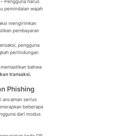
) – Pengguna harus
tau pemindaian wajah
saksi mengirimkan
tikan pembayaran
ansaksi, pengguna
gkah perlindungan
S memastikan bahwa
kan transaksi
,
an Phishing
i ancaman serius
 menerapkan beberapa
ngguna dari modus
enggunakan kode QR