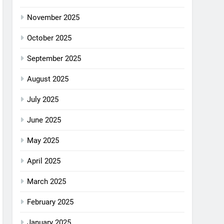
November 2025
October 2025
September 2025
August 2025
July 2025
June 2025
May 2025
April 2025
March 2025
February 2025
January 2025