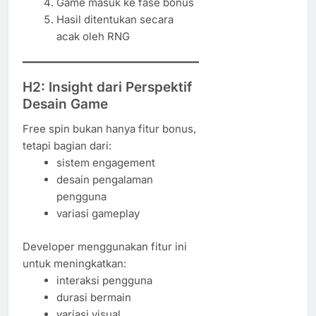
Game masuk ke fase bonus
Hasil ditentukan secara
acak oleh RNG
H2: Insight dari Perspektif
Desain Game
Free spin bukan hanya fitur bonus,
tetapi bagian dari:
sistem engagement
desain pengalaman
pengguna
variasi gameplay
Developer menggunakan fitur ini
untuk meningkatkan:
interaksi pengguna
durasi bermain
variasi visual