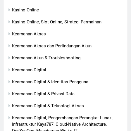
Kasino Online
Kasino Online, Slot Online, Strategi Permainan
Keamanan Akses
Keamanan Akses dan Perlindungan Akun
Keamanan Akun & Troubleshooting
Keamanan Digital
Keamanan Digital & Identitas Pengguna
Keamanan Digital & Privasi Data
Keamanan Digital & Teknologi Akses
Keamanan Digital, Pengembangan Perangkat Lunak,
Infrastruktur Kaya787, Cloud-Native Architecture,
DevSecOps, Manajemen Risiko IT