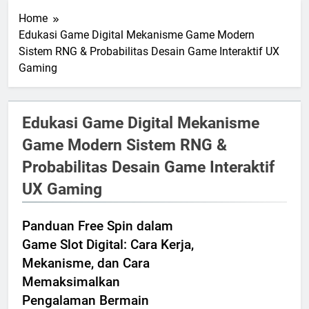
Home
Edukasi Game Digital Mekanisme Game Modern
Sistem RNG & Probabilitas Desain Game Interaktif UX
Gaming
Edukasi Game Digital Mekanisme
Game Modern Sistem RNG &
Probabilitas Desain Game Interaktif
UX Gaming
Panduan Free Spin dalam
Game Slot Digital: Cara Kerja,
Mekanisme, dan Cara
Memaksimalkan
Pengalaman Bermain