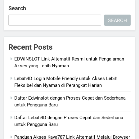
Search
SEARCH
Recent Posts
EDWINSLOT Link Alternatif Resmi untuk Pengalaman
Akses yang Lebih Nyaman
Lebah4D Login Mobile Friendly untuk Akses Lebih
Fleksibel dan Nyaman di Perangkat Harian
Daftar Edwinslot dengan Proses Cepat dan Sederhana
untuk Pengguna Baru
Daftar Lebah4D dengan Proses Cepat dan Sederhana
untuk Pengguna Baru
Panduan Akses Kaya787 Link Alternatif Melalui Browser