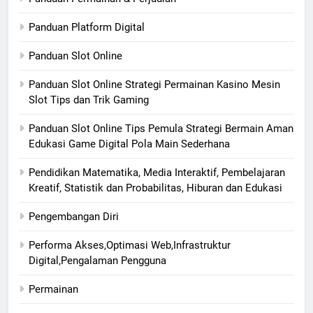
Panduan Platform Digital
Panduan Slot Online
Panduan Slot Online Strategi Permainan Kasino Mesin
Slot Tips dan Trik Gaming
Panduan Slot Online Tips Pemula Strategi Bermain Aman
Edukasi Game Digital Pola Main Sederhana
Pendidikan Matematika, Media Interaktif, Pembelajaran
Kreatif, Statistik dan Probabilitas, Hiburan dan Edukasi
Pengembangan Diri
Performa Akses,Optimasi Web,Infrastruktur
Digital,Pengalaman Pengguna
Permainan