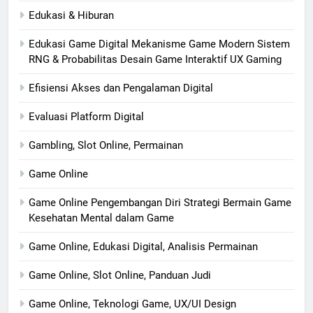
Edukasi & Hiburan
Edukasi Game Digital Mekanisme Game Modern Sistem
RNG & Probabilitas Desain Game Interaktif UX Gaming
Efisiensi Akses dan Pengalaman Digital
Evaluasi Platform Digital
Gambling, Slot Online, Permainan
Game Online
Game Online Pengembangan Diri Strategi Bermain Game
Kesehatan Mental dalam Game
Game Online, Edukasi Digital, Analisis Permainan
Game Online, Slot Online, Panduan Judi
Game Online, Teknologi Game, UX/UI Design