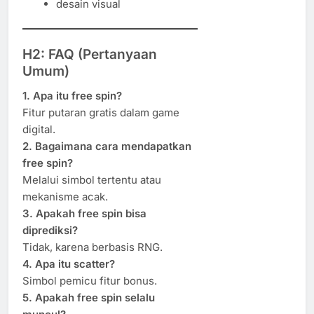
desain visual
H2: FAQ (Pertanyaan
Umum)
1. Apa itu free spin?
Fitur putaran gratis dalam game
digital.
2. Bagaimana cara mendapatkan
free spin?
Melalui simbol tertentu atau
mekanisme acak.
3. Apakah free spin bisa
diprediksi?
Tidak, karena berbasis RNG.
4. Apa itu scatter?
Simbol pemicu fitur bonus.
5. Apakah free spin selalu