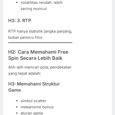
volatilitas rendah: lebih
sering muncul
H3: 3. RTP
RTP hanya statistik jangka panjang,
bukan pemicu fitur.
H2: Cara Memahami Free
Spin Secara Lebih Baik
Alih-alih mencari pola, pendekatan
yang tepat adalah:
H3: Memahami Struktur
Game
simbol scatter
mekanisme bonus
aturan game