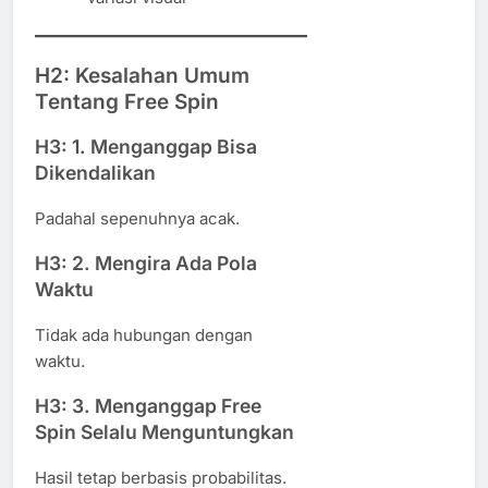
H2: Kesalahan Umum
Tentang Free Spin
H3: 1. Menganggap Bisa
Dikendalikan
Padahal sepenuhnya acak.
H3: 2. Mengira Ada Pola
Waktu
Tidak ada hubungan dengan
waktu.
H3: 3. Menganggap Free
Spin Selalu Menguntungkan
Hasil tetap berbasis probabilitas.