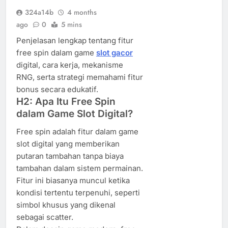
324a14b
4 months
ago
0
5 mins
Penjelasan lengkap tentang fitur
free spin dalam game
slot gacor
digital, cara kerja, mekanisme
RNG, serta strategi memahami fitur
bonus secara edukatif.
H2: Apa Itu Free Spin
dalam Game Slot Digital?
Free spin adalah fitur dalam game
slot digital yang memberikan
putaran tambahan tanpa biaya
tambahan dalam sistem permainan.
Fitur ini biasanya muncul ketika
kondisi tertentu terpenuhi, seperti
simbol khusus yang dikenal
sebagai scatter.