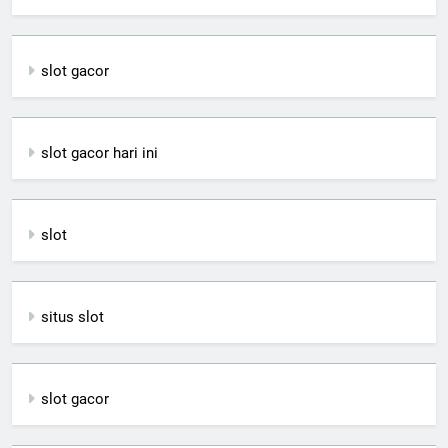
slot gacor
slot gacor hari ini
slot
situs slot
slot gacor