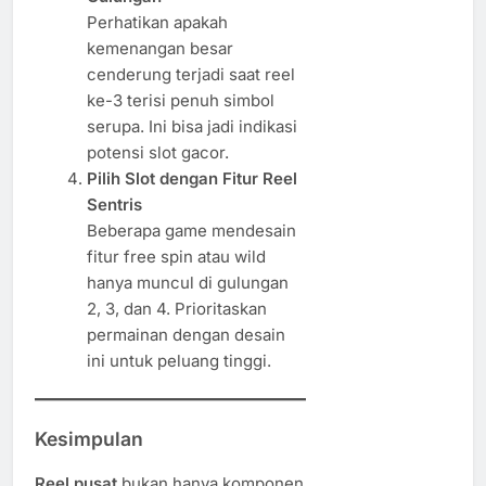
Perhatikan apakah
kemenangan besar
cenderung terjadi saat reel
ke-3 terisi penuh simbol
serupa. Ini bisa jadi indikasi
potensi slot gacor.
Pilih Slot dengan Fitur Reel
Sentris
Beberapa game mendesain
fitur free spin atau wild
hanya muncul di gulungan
2, 3, dan 4. Prioritaskan
permainan dengan desain
ini untuk peluang tinggi.
Kesimpulan
Reel pusat
bukan hanya komponen