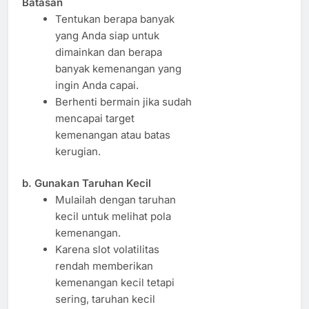
Batasan
Tentukan berapa banyak
yang Anda siap untuk
dimainkan dan berapa
banyak kemenangan yang
ingin Anda capai.
Berhenti bermain jika sudah
mencapai target
kemenangan atau batas
kerugian.
b. Gunakan Taruhan Kecil
Mulailah dengan taruhan
kecil untuk melihat pola
kemenangan.
Karena slot volatilitas
rendah memberikan
kemenangan kecil tetapi
sering, taruhan kecil