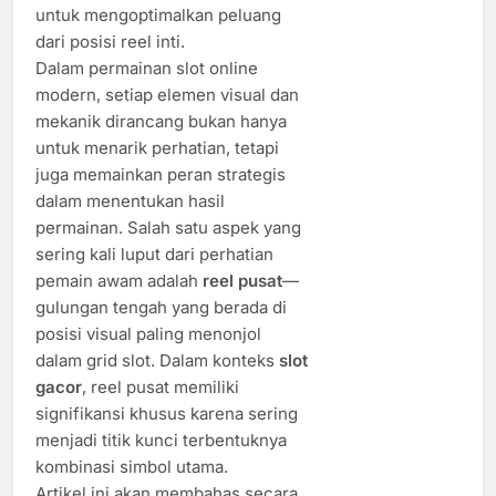
untuk mengoptimalkan peluang
dari posisi reel inti.
Dalam permainan slot online
modern, setiap elemen visual dan
mekanik dirancang bukan hanya
untuk menarik perhatian, tetapi
juga memainkan peran strategis
dalam menentukan hasil
permainan. Salah satu aspek yang
sering kali luput dari perhatian
pemain awam adalah
reel pusat
—
gulungan tengah yang berada di
posisi visual paling menonjol
dalam grid slot. Dalam konteks
slot
gacor
, reel pusat memiliki
signifikansi khusus karena sering
menjadi titik kunci terbentuknya
kombinasi simbol utama.
Artikel ini akan membahas secara