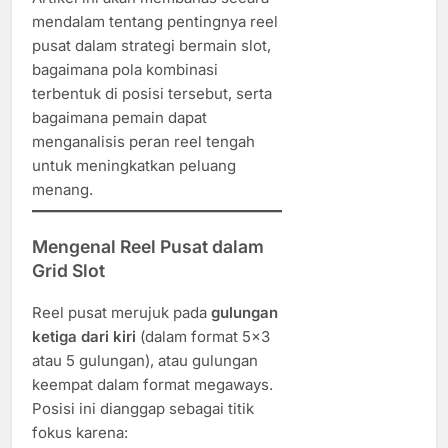
mendalam tentang pentingnya reel
pusat dalam strategi bermain slot,
bagaimana pola kombinasi
terbentuk di posisi tersebut, serta
bagaimana pemain dapat
menganalisis peran reel tengah
untuk meningkatkan peluang
menang.
Mengenal Reel Pusat dalam
Grid Slot
Reel pusat merujuk pada
gulungan
ketiga dari kiri
(dalam format 5×3
atau 5 gulungan), atau gulungan
keempat dalam format megaways.
Posisi ini dianggap sebagai titik
fokus karena: