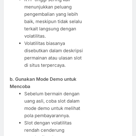
menunjukkan peluang
pengembalian yang lebih
baik, meskipun tidak selalu
terkait langsung dengan
volatilitas.
Volatilitas biasanya
disebutkan dalam deskripsi
permainan atau ulasan slot
di situs terpercaya.
b. Gunakan Mode Demo untuk
Mencoba
Sebelum bermain dengan
uang asli, coba slot dalam
mode demo untuk melihat
pola pembayarannya.
Slot dengan volatilitas
rendah cenderung