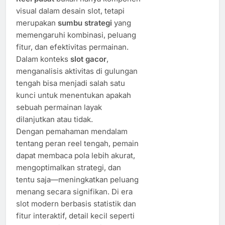
visual dalam desain slot, tetapi
merupakan
sumbu strategi
yang
memengaruhi kombinasi, peluang
fitur, dan efektivitas permainan.
Dalam konteks
slot gacor
,
menganalisis aktivitas di gulungan
tengah bisa menjadi salah satu
kunci untuk menentukan apakah
sebuah permainan layak
dilanjutkan atau tidak.
Dengan pemahaman mendalam
tentang peran reel tengah, pemain
dapat membaca pola lebih akurat,
mengoptimalkan strategi, dan
tentu saja—meningkatkan peluang
menang secara signifikan. Di era
slot modern berbasis statistik dan
fitur interaktif, detail kecil seperti