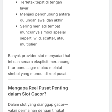
Terletak tepat di tengah
layar
Menjadi penghubung antara
gulungan awal dan akhir
Sering menjadi tempat
munculnya simbol spesial
seperti wild, scatter, atau
multiplier
Banyak provider slot menyadari hal
ini dan secara eksplisit merancang
fitur bonus agar dipicu melalui
simbol yang muncul di reel pusat.
Mengapa Reel Pusat Penting
dalam Slot Gacor?
Dalam slot yang dianggap gacor—
yakni permainan dengan tingkat