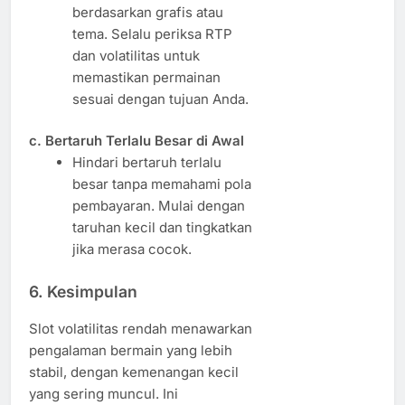
berdasarkan grafis atau
tema. Selalu periksa RTP
dan volatilitas untuk
memastikan permainan
sesuai dengan tujuan Anda.
c. Bertaruh Terlalu Besar di Awal
Hindari bertaruh terlalu
besar tanpa memahami pola
pembayaran. Mulai dengan
taruhan kecil dan tingkatkan
jika merasa cocok.
6. Kesimpulan
Slot volatilitas rendah menawarkan
pengalaman bermain yang lebih
stabil, dengan kemenangan kecil
yang sering muncul. Ini