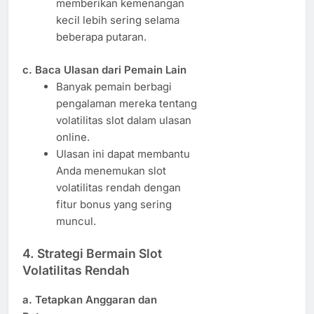
memberikan kemenangan
kecil lebih sering selama
beberapa putaran.
c. Baca Ulasan dari Pemain Lain
Banyak pemain berbagi
pengalaman mereka tentang
volatilitas slot dalam ulasan
online.
Ulasan ini dapat membantu
Anda menemukan slot
volatilitas rendah dengan
fitur bonus yang sering
muncul.
4. Strategi Bermain Slot
Volatilitas Rendah
a. Tetapkan Anggaran dan