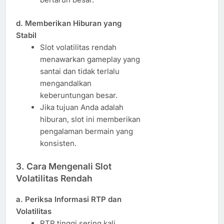
d. Memberikan Hiburan yang
Stabil
Slot volatilitas rendah
menawarkan gameplay yang
santai dan tidak terlalu
mengandalkan
keberuntungan besar.
Jika tujuan Anda adalah
hiburan, slot ini memberikan
pengalaman bermain yang
konsisten.
3. Cara Mengenali Slot
Volatilitas Rendah
a. Periksa Informasi RTP dan
Volatilitas
RTP tinggi sering kali