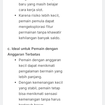
baru yang masih belajar
cara kerja slot.
Karena risiko lebih kecil,
pemain pemula dapat
mengeksplorasi fitur
permainan tanpa khawatir
kehilangan banyak saldo.
c. Ideal untuk Pemain dengan
Anggaran Terbatas
Pemain dengan anggaran
kecil dapat menikmati
pengalaman bermain yang
lebih panjang.
Dengan kemenangan kecil
yang stabil, pemain tetap
bisa menikmati sensasi
kemenangan tanpa harus
bertaruh besar.