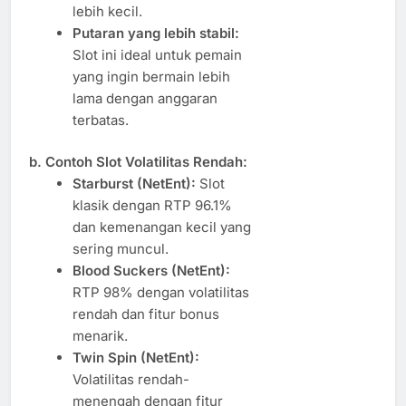
lebih kecil.
Putaran yang lebih stabil:
Slot ini ideal untuk pemain
yang ingin bermain lebih
lama dengan anggaran
terbatas.
b. Contoh Slot Volatilitas Rendah:
Starburst (NetEnt):
Slot
klasik dengan RTP 96.1%
dan kemenangan kecil yang
sering muncul.
Blood Suckers (NetEnt):
RTP 98% dengan volatilitas
rendah dan fitur bonus
menarik.
Twin Spin (NetEnt):
Volatilitas rendah-
menengah dengan fitur