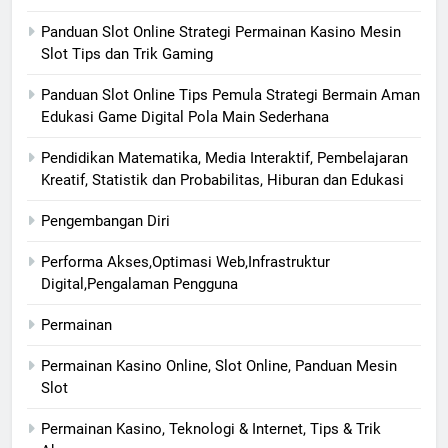
Panduan Slot Online Strategi Permainan Kasino Mesin
Slot Tips dan Trik Gaming
Panduan Slot Online Tips Pemula Strategi Bermain Aman
Edukasi Game Digital Pola Main Sederhana
Pendidikan Matematika, Media Interaktif, Pembelajaran
Kreatif, Statistik dan Probabilitas, Hiburan dan Edukasi
Pengembangan Diri
Performa Akses,Optimasi Web,Infrastruktur
Digital,Pengalaman Pengguna
Permainan
Permainan Kasino Online, Slot Online, Panduan Mesin
Slot
Permainan Kasino, Teknologi & Internet, Tips & Trik