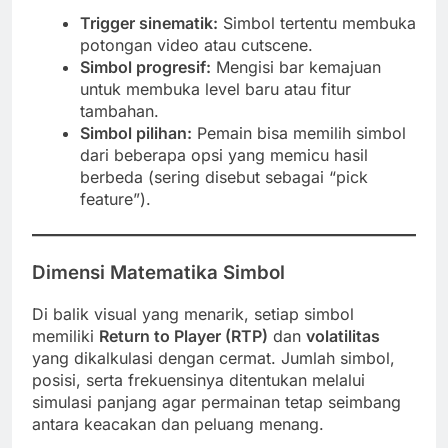
Trigger sinematik:
Simbol tertentu membuka
potongan video atau cutscene.
Simbol progresif:
Mengisi bar kemajuan
untuk membuka level baru atau fitur
tambahan.
Simbol pilihan:
Pemain bisa memilih simbol
dari beberapa opsi yang memicu hasil
berbeda (sering disebut sebagai “pick
feature”).
Dimensi Matematika Simbol
Di balik visual yang menarik, setiap simbol
memiliki
Return to Player (RTP)
dan
volatilitas
yang dikalkulasi dengan cermat. Jumlah simbol,
posisi, serta frekuensinya ditentukan melalui
simulasi panjang agar permainan tetap seimbang
antara keacakan dan peluang menang.