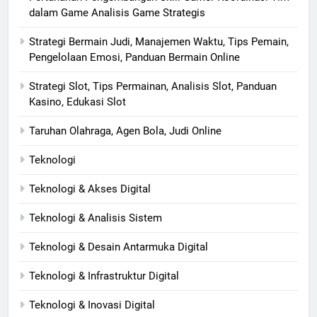
dalam Game Analisis Game Strategis
Strategi Bermain Judi, Manajemen Waktu, Tips Pemain,
Pengelolaan Emosi, Panduan Bermain Online
Strategi Slot, Tips Permainan, Analisis Slot, Panduan
Kasino, Edukasi Slot
Taruhan Olahraga, Agen Bola, Judi Online
Teknologi
Teknologi & Akses Digital
Teknologi & Analisis Sistem
Teknologi & Desain Antarmuka Digital
Teknologi & Infrastruktur Digital
Teknologi & Inovasi Digital