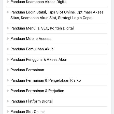
Panduan Keamanan Akses Digital
Panduan Login Stabil, Tips Slot Online, Optimasi Akses
Situs, Keamanan Akun Slot, Strategi Login Cepat
Panduan Menulis, SEO, Konten Digital
Panduan Mobile Access
Panduan Pemulihan Akun
Panduan Pengguna & Akses Akun
Panduan Permainan
Panduan Permainan & Pengelolaan Risiko
Panduan Permainan & Perjudian
Panduan Platform Digital
Panduan Slot Online