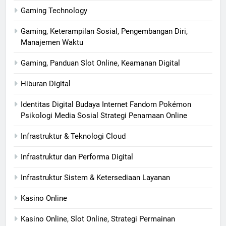
Gaming Technology
Gaming, Keterampilan Sosial, Pengembangan Diri,
Manajemen Waktu
Gaming, Panduan Slot Online, Keamanan Digital
Hiburan Digital
Identitas Digital Budaya Internet Fandom Pokémon
Psikologi Media Sosial Strategi Penamaan Online
Infrastruktur & Teknologi Cloud
Infrastruktur dan Performa Digital
Infrastruktur Sistem & Ketersediaan Layanan
Kasino Online
Kasino Online, Slot Online, Strategi Permainan