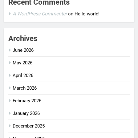
Recent Comments
A WordPress Commenter
on
Hello world!
Archives
June 2026
May 2026
April 2026
March 2026
February 2026
January 2026
December 2025