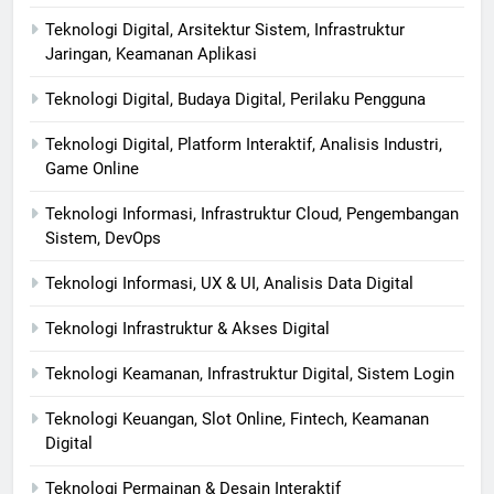
Teknologi Digital, Arsitektur Sistem, Infrastruktur
Jaringan, Keamanan Aplikasi
Teknologi Digital, Budaya Digital, Perilaku Pengguna
Teknologi Digital, Platform Interaktif, Analisis Industri,
Game Online
Teknologi Informasi, Infrastruktur Cloud, Pengembangan
Sistem, DevOps
Teknologi Informasi, UX & UI, Analisis Data Digital
Teknologi Infrastruktur & Akses Digital
Teknologi Keamanan, Infrastruktur Digital, Sistem Login
Teknologi Keuangan, Slot Online, Fintech, Keamanan
Digital
Teknologi Permainan & Desain Interaktif