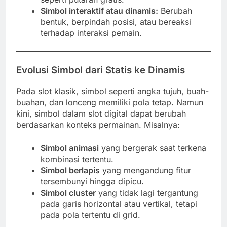
Simbol interaktif atau dinamis:
Berubah
bentuk, berpindah posisi, atau bereaksi
terhadap interaksi pemain.
Evolusi Simbol dari Statis ke Dinamis
Pada slot klasik, simbol seperti angka tujuh, buah-
buahan, dan lonceng memiliki pola tetap. Namun
kini, simbol dalam slot digital dapat berubah
berdasarkan konteks permainan. Misalnya:
Simbol animasi
yang bergerak saat terkena
kombinasi tertentu.
Simbol berlapis
yang mengandung fitur
tersembunyi hingga dipicu.
Simbol cluster
yang tidak lagi tergantung
pada garis horizontal atau vertikal, tetapi
pada pola tertentu di grid.