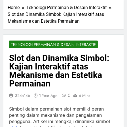
Home
Teknologi Permainan & Desain Interaktif
Slot dan Dinamika Simbol: Kajian Interaktif atas
Mekanisme dan Estetika Permainan
TEKNOLOGI PERMAINAN & DESAIN INTERAKTIF
Slot dan Dinamika Simbol:
Kajian Interaktif atas
Mekanisme dan Estetika
Permainan
0
324a14b
1 Year Ago
6 Mins
Simbol dalam permainan slot memiliki peran
penting dalam mekanisme dan pengalaman
pengguna. Artikel ini mengkaji dinamika simbol