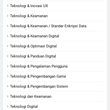
Teknologi & Inovasi UX
Teknologi & Keamanan
Teknologi & Keamanan / Standar Enkripsi Data
Teknologi & Keamanan Digital
Teknologi & Optimasi Digital
Teknologi & Panduan Digital
Teknologi & Pengalaman Pengguna
Teknologi & Pengembangan Game
Teknologi & Pengembangan Sistem
Teknologi dan Keamanan
Teknologi Digital