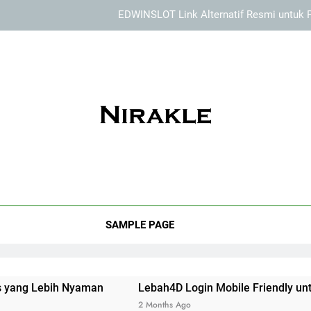
Lebah4D Login Mobile Friendly untuk Akses Lebih Fle
Daftar Edwinslot dengan Proses Cep
Daftar Lebah4D dengan Proses Cep
EDWINSLOT Link Alternatif Resmi untuk
Lebah4D Login Mobile Friendly untuk Akses Lebih Fle
Daftar Edwinslot dengan Proses Cep
akle
roduk Kecantikan Dan Perawatan Kulit Berkualitas Dari Nirakle
Daftar Lebah4D dengan Proses Cep
SAMPLE PAGE
 Nyaman
Lebah4D Login Mobile Friendly untuk Akses Leb
2 Months Ago