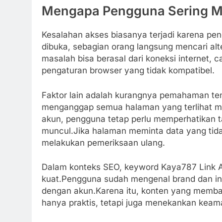
Mengapa Pengguna Sering M
Kesalahan akses biasanya terjadi karena pen
dibuka, sebagian orang langsung mencari al
masalah bisa berasal dari koneksi internet, 
pengaturan browser yang tidak kompatibel.
Faktor lain adalah kurangnya pemahaman te
menganggap semua halaman yang terlihat m
akun, pengguna tetap perlu memperhatikan ta
muncul.Jika halaman meminta data yang tida
melakukan pemeriksaan ulang.
Dalam konteks SEO, keyword Kaya787 Link Alt
kuat.Pengguna sudah mengenal brand dan i
dengan akun.Karena itu, konten yang membah
hanya praktis, tetapi juga menekankan keama