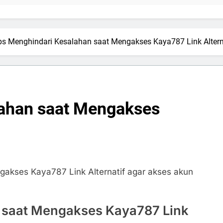
ps Menghindari Kesalahan saat Mengakses Kaya787 Link Altern
lahan saat Mengakses
ngakses Kaya787 Link Alternatif agar akses akun
saat Mengakses Kaya787 Link