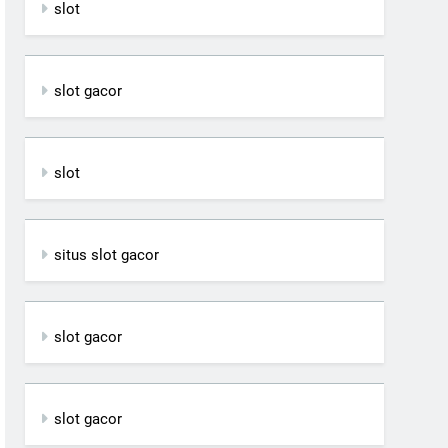
slot
slot gacor
slot
situs slot gacor
slot gacor
slot gacor