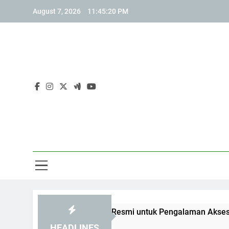
Skip
August 7, 2026
11:45:21 PM
to
content
Nir
Dapatkan P
 Link Alternatif Resmi untuk Pengalaman Akses yang Lebih
HEADLINES