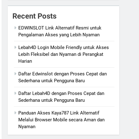
Recent Posts
EDWINSLOT Link Alternatif Resmi untuk
Pengalaman Akses yang Lebih Nyaman
Lebah4D Login Mobile Friendly untuk Akses
Lebih Fleksibel dan Nyaman di Perangkat
Harian
Daftar Edwinslot dengan Proses Cepat dan
Sederhana untuk Pengguna Baru
Daftar Lebah4D dengan Proses Cepat dan
Sederhana untuk Pengguna Baru
Panduan Akses Kaya787 Link Alternatif
Melalui Browser Mobile secara Aman dan
Nyaman