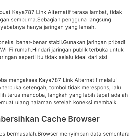
buat Kaya787 Link Alternatif terasa lambat, tidak
ngan sempurna.Sebagian pengguna langsung
yebabnya hanya jaringan yang lemah.
eksi benar-benar stabil.Gunakan jaringan pribadi
 Wi-Fi rumah.Hindari jaringan publik terbuka untuk
ingan seperti itu tidak selalu ideal dari sisi
ba mengakses Kaya787 Link Alternatif melalui
terbuka setengah, tombol tidak merespons, lalu
lih terus mencoba, langkah yang lebih tepat adalah
memuat ulang halaman setelah koneksi membaik.
mbersihkan Cache Browser
ses bermasalah.Browser menyimpan data sementara