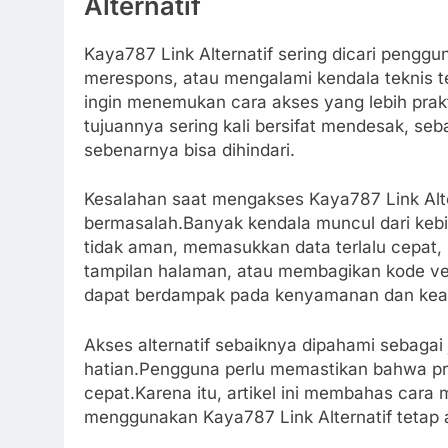
Alternatif
Kaya787 Link Alternatif sering dicari penggu
merespons, atau mengalami kendala teknis te
ingin menemukan cara akses yang lebih pra
tujuannya sering kali bersifat mendesak, s
sebenarnya bisa dihindari.
Kesalahan saat mengakses Kaya787 Link Altern
bermasalah.Banyak kendala muncul dari keb
tidak aman, memasukkan data terlalu cepat,
tampilan halaman, atau membagikan kode verifi
dapat berdampak pada kenyamanan dan ke
Akses alternatif sebaiknya dipahami sebaga
hatian.Pengguna perlu memastikan bahwa pro
cepat.Karena itu, artikel ini membahas car
menggunakan Kaya787 Link Alternatif tetap a