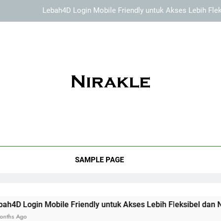
Lebah4D Login Mobile Friendly untuk Akses Lebih Fle
Daftar Edwinslot dengan Proses Cep
Daftar Lebah4D dengan Proses Cep
EDWINSLOT Link Alternatif Resmi untuk
Lebah4D Login Mobile Friendly untuk Akses Lebih Fle
Daftar Edwinslot dengan Proses Cep
akle
roduk Kecantikan Dan Perawatan Kulit Berkualitas Dari Nirakle
Daftar Lebah4D dengan Proses Cep
SAMPLE PAGE
in Mobile Friendly untuk Akses Lebih Fleksibel dan Nyaman d