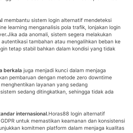
AI
membantu sistem login alternatif mendeteksi
e learning menganalisis pola trafik, lonjakan login
er.Jika ada anomali, sistem segera melakukan
 autentikasi tambahan atau mengalihkan beban ke
gin tetap stabil bahkan dalam kondisi yang tidak
a berkala
juga menjadi kunci dalam menjaga
rapkan pembaruan dengan metode zero downtime
a menghentikan layanan yang sedang
 sistem sedang ditingkatkan, sehingga tidak ada
andar internasional
.Horas88 login alternatif
an GDPR untuk memastikan keamanan dan konsistensi
unjukkan komitmen platform dalam menjaga kualitas