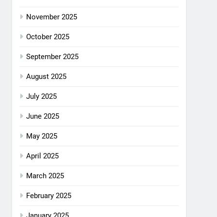
November 2025
October 2025
September 2025
August 2025
July 2025
June 2025
May 2025
April 2025
March 2025
February 2025
January 2025