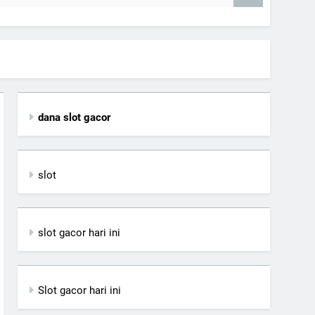
dana slot gacor
slot
slot gacor hari ini
Slot gacor hari ini