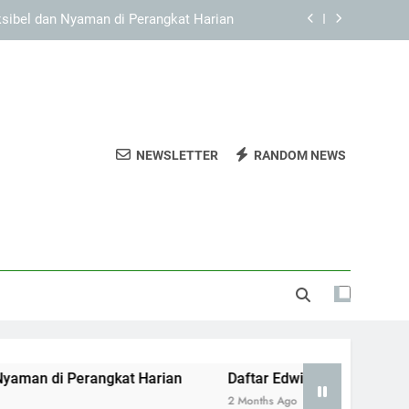
ksibel dan Nyaman di Perangkat Harian
at dan Sederhana untuk Pengguna Baru
at dan Sederhana untuk Pengguna Baru
 Pengalaman Akses yang Lebih Nyaman
NEWSLETTER
RANDOM NEWS
ksibel dan Nyaman di Perangkat Harian
at dan Sederhana untuk Pengguna Baru
.
at dan Sederhana untuk Pengguna Baru
i Perangkat Harian
Daftar Edwinslot dengan Proses Cep
2 Months Ago