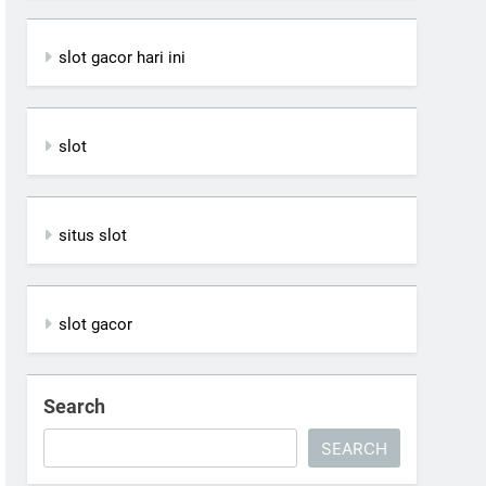
slot gacor hari ini
slot
situs slot
slot gacor
Search
SEARCH