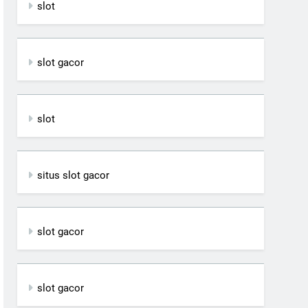
slot
slot gacor
slot
situs slot gacor
slot gacor
slot gacor