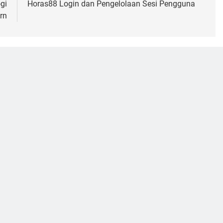
gi
Horas88 Login dan Pengelolaan Sesi Pengguna
rn