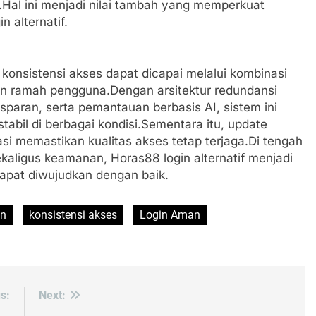
.Hal ini menjadi nilai tambah yang memperkuat
 alternatif.
konsistensi akses dapat dicapai melalui kombinasi
ain ramah pengguna.Dengan arsitektur redundansi
ransparan, serta pemantauan berbasis AI, sistem ini
bil di berbagai kondisi.Sementara itu, update
i memastikan kualitas akses tetap terjaga.Di tengah
kaligus keamanan, Horas88 login alternatif menjadi
apat diwujudkan dengan baik.
an
konsistensi akses
Login Aman
s:
Next: