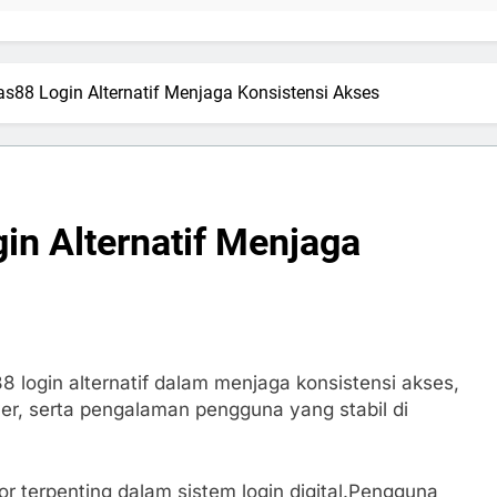
88 Login Alternatif Menjaga Konsistensi Akses
n Alternatif Menjaga
8 login alternatif dalam menjaga konsistensi akses,
er, serta pengalaman pengguna yang stabil di
r terpenting dalam sistem login digital.Pengguna