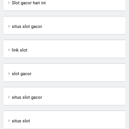
Slot gacor hari ini
situs slot gacor
link slot
slot gacor
situs slot gacor
situs slot