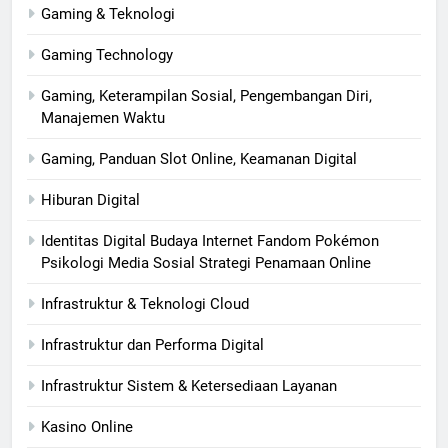
Gaming & Teknologi
Gaming Technology
Gaming, Keterampilan Sosial, Pengembangan Diri,
Manajemen Waktu
Gaming, Panduan Slot Online, Keamanan Digital
Hiburan Digital
Identitas Digital Budaya Internet Fandom Pokémon
Psikologi Media Sosial Strategi Penamaan Online
Infrastruktur & Teknologi Cloud
Infrastruktur dan Performa Digital
Infrastruktur Sistem & Ketersediaan Layanan
Kasino Online