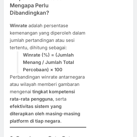
Mengapa Perlu
Dibandingkan?
Winrate
adalah persentase
kemenangan yang diperoleh dalam
jumlah pertandingan atau sesi
tertentu, dihitung sebagai:
Winrate (%) = (Jumlah
Menang / Jumlah Total
Percobaan) × 100
Perbandingan winrate antarnegara
atau wilayah memberi gambaran
mengenai
tingkat kompetensi
rata-rata pengguna
, serta
efektivitas sistem yang
diterapkan oleh masing-masing
platform di tiap negara
.