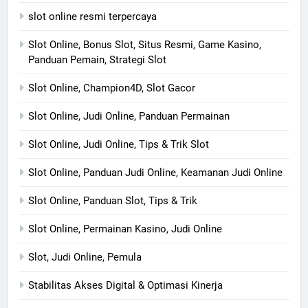
slot online resmi terpercaya
Slot Online, Bonus Slot, Situs Resmi, Game Kasino,
Panduan Pemain, Strategi Slot
Slot Online, Champion4D, Slot Gacor
Slot Online, Judi Online, Panduan Permainan
Slot Online, Judi Online, Tips & Trik Slot
Slot Online, Panduan Judi Online, Keamanan Judi Online
Slot Online, Panduan Slot, Tips & Trik
Slot Online, Permainan Kasino, Judi Online
Slot, Judi Online, Pemula
Stabilitas Akses Digital & Optimasi Kinerja