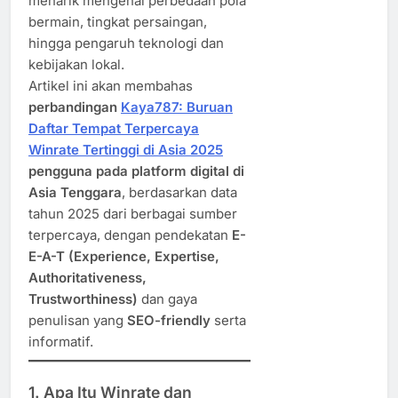
menarik mengenai perbedaan pola
bermain, tingkat persaingan,
hingga pengaruh teknologi dan
kebijakan lokal.
Artikel ini akan membahas
perbandingan
Kaya787: Buruan
Daftar Tempat Terpercaya
Winrate Tertinggi di Asia 2025
pengguna pada platform digital di
Asia Tenggara
, berdasarkan data
tahun 2025 dari berbagai sumber
terpercaya, dengan pendekatan
E-
E-A-T (Experience, Expertise,
Authoritativeness,
Trustworthiness)
dan gaya
penulisan yang
SEO-friendly
serta
informatif.
1. Apa Itu Winrate dan