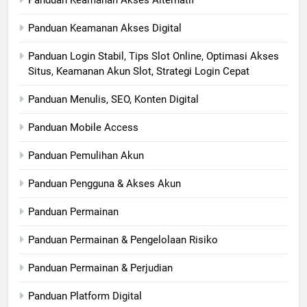
Panduan Keamanan Akses Digital
Panduan Login Stabil, Tips Slot Online, Optimasi Akses
Situs, Keamanan Akun Slot, Strategi Login Cepat
Panduan Menulis, SEO, Konten Digital
Panduan Mobile Access
Panduan Pemulihan Akun
Panduan Pengguna & Akses Akun
Panduan Permainan
Panduan Permainan & Pengelolaan Risiko
Panduan Permainan & Perjudian
Panduan Platform Digital