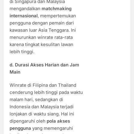
di Singapura dan Malaysia
mengandalkan
matchmaking
internasional
, mempertemukan
pengguna dengan pemain dari
kawasan luar Asia Tenggara. Ini
menurunkan winrate rata-rata
karena tingkat kesulitan lawan
lebih tinggi.
d.
Durasi Akses Harian dan Jam
Main
Winrate di Filipina dan Thailand
cenderung lebih tinggi pada waktu
malam hari, sedangkan di
Indonesia dan Malaysia terjadi
lonjakan di waktu siang. Hal ini
dipengaruhi oleh
pola akses
pengguna
yang memengaruhi