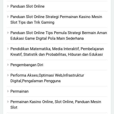
Panduan Slot Online
Panduan Slot Online Strategi Permainan Kasino Mesin
Slot Tips dan Trik Gaming
Panduan Slot Online Tips Pemula Strategi Bermain Aman
Edukasi Game Digital Pola Main Sederhana
Pendidikan Matematika, Media Interaktif, Pembelajaran
Kreatif, Statistik dan Probabilitas, Hiburan dan Edukasi
Pengembangan Diri
Performa Akses,Optimasi Web,Infrastruktur
Digital,Pengalaman Pengguna
Permainan
Permainan Kasino Online, Slot Online, Panduan Mesin
Slot