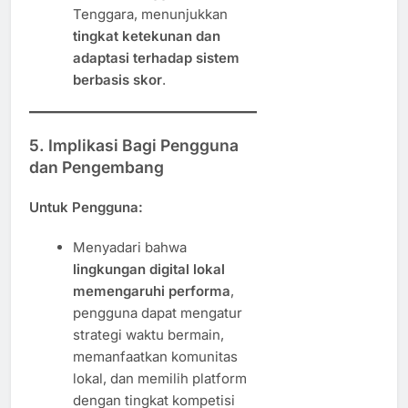
Tenggara, menunjukkan
tingkat ketekunan dan
adaptasi terhadap sistem
berbasis skor
.
5. Implikasi Bagi Pengguna
dan Pengembang
Untuk Pengguna:
Menyadari bahwa
lingkungan digital lokal
memengaruhi performa
,
pengguna dapat mengatur
strategi waktu bermain,
memanfaatkan komunitas
lokal, dan memilih platform
dengan tingkat kompetisi