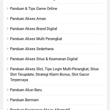
Panduan & Tips Game Online
Panduan Akses Aman
Panduan Akses Brand Digital
Panduan Akses Multi Perangkat
Panduan Akses Sederhana
Panduan Akses Situs & Keamanan Digital
Panduan Akses Slot, Tips Login Multi-Perangkat, Situs
Slot Terupdate, Strategi Klaim Bonus, Slot Gacor
Terpercaya
Panduan Akun Baru
Panduan Bermain
Panduan Keamanan Akses Alternatif