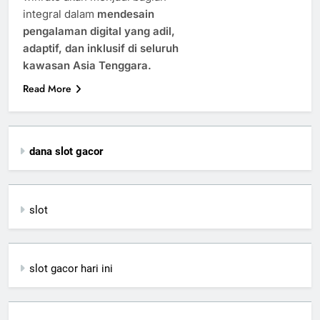
integral dalam
mendesain
pengalaman digital yang adil,
adaptif, dan inklusif di seluruh
kawasan Asia Tenggara.
Read More
dana slot gacor
slot
slot gacor hari ini