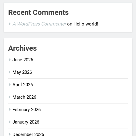
Recent Comments
A WordPress Commenter
on
Hello world!
Archives
June 2026
May 2026
April 2026
March 2026
February 2026
January 2026
December 2025