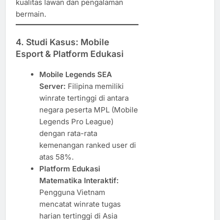
kualitas lawan dan pengalaman
bermain.
4. Studi Kasus: Mobile
Esport & Platform Edukasi
Mobile Legends SEA
Server:
Filipina memiliki
winrate tertinggi di antara
negara peserta MPL (Mobile
Legends Pro League)
dengan rata-rata
kemenangan ranked user di
atas 58%.
Platform Edukasi
Matematika Interaktif:
Pengguna Vietnam
mencatat winrate tugas
harian tertinggi di Asia