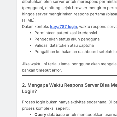
dibutuhkan oleh server untuk merespons permintaan
(pengguna), dihitung sejak browser mengirim permi
hingga server mengirimkan respons pertama (bias
HTML).
Dalam konteks
kaya787 login
, waktu respons serv
Permintaan autentikasi kredensial
Pengecekan status akun pengguna
Validasi data token atau captcha
Pengalihan ke halaman dashboard setelah lo
Jika waktu ini terlalu lama, pengguna akan mengal
bahkan
timeout error
.
2. Mengapa Waktu Respons Server Bisa M
Login?
Proses login bukan hanya aktivitas sederhana. Di ba
proses kompleks, seperti:
Query database
untuk mencocokkan usern