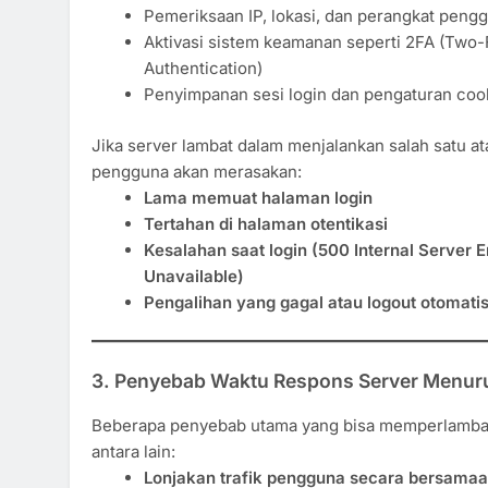
Pemeriksaan IP, lokasi, dan perangkat peng
Aktivasi sistem keamanan seperti 2FA (Two-
Authentication)
Penyimpanan sesi login dan pengaturan coo
Jika server lambat dalam menjalankan salah satu ata
pengguna akan merasakan:
Lama memuat halaman login
Tertahan di halaman otentikasi
Kesalahan saat login (500 Internal Server E
Unavailable)
Pengalihan yang gagal atau logout otomati
3. Penyebab Waktu Respons Server Menur
Beberapa penyebab utama yang bisa memperlambat
antara lain:
Lonjakan trafik pengguna secara bersamaa