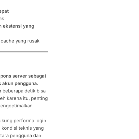
epat
ak
n ekstensi yang
 cache yang rusak
pons server sebagai
 akun pengguna.
n beberapa detik bisa
h karena itu, penting
mengoptimalkan
ukung performa login
kondisi teknis yang
antara pengguna dan