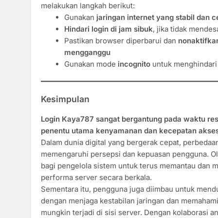
melakukan langkah berikut:
Gunakan
jaringan internet yang stabil dan c
Hindari login di jam sibuk
, jika tidak mendes
Pastikan browser diperbarui dan
nonaktifka
mengganggu
Gunakan mode
incognito
untuk menghindari
Kesimpulan
Login Kaya787 sangat bergantung pada waktu res
penentu utama kenyamanan dan kecepatan akses
Dalam dunia digital yang bergerak cepat, perbedaa
memengaruhi persepsi dan kepuasan pengguna. Ole
bagi pengelola sistem untuk terus memantau dan 
performa server secara berkala.
Sementara itu, pengguna juga diimbau untuk mend
dengan menjaga kestabilan jaringan dan memahami 
mungkin terjadi di sisi server. Dengan kolaborasi 