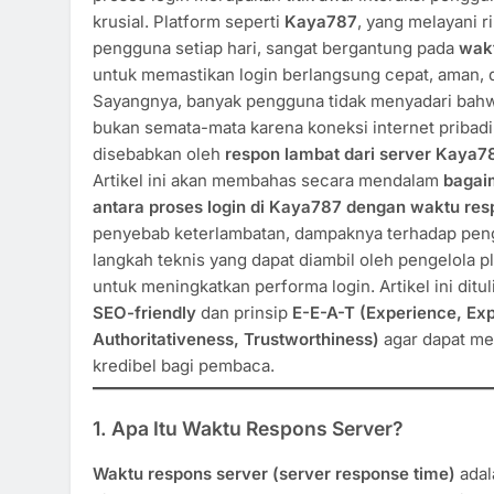
krusial. Platform seperti
Kaya787
, yang melayani r
pengguna setiap hari, sangat bergantung pada
wakt
untuk memastikan login berlangsung cepat, aman, 
Sayangnya, banyak pengguna tidak menyadari bahw
bukan semata-mata karena koneksi internet pribadi, 
disebabkan oleh
respon lambat dari server Kaya787
Artikel ini akan membahas secara mendalam
bagai
antara proses login di Kaya787 dengan waktu res
penyebab keterlambatan, dampaknya terhadap peng
langkah teknis yang dapat diambil oleh pengelola 
untuk meningkatkan performa login. Artikel ini ditu
SEO-friendly
dan prinsip
E-E-A-T (Experience, Exp
Authoritativeness, Trustworthiness)
agar dapat men
kredibel bagi pembaca.
1. Apa Itu Waktu Respons Server?
Waktu respons server (server response time)
adal