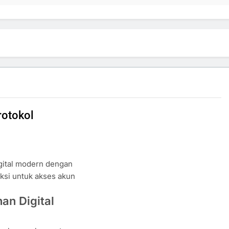
otokol
ital modern dengan
eksi untuk akses akun
an Digital