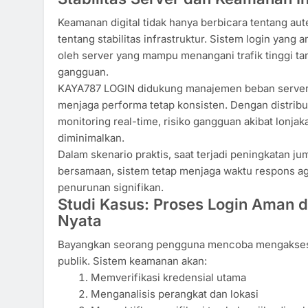
Keamanan digital tidak hanya berbicara tentang auten
tentang stabilitas infrastruktur. Sistem login yang
oleh server yang mampu menangani trafik tinggi t
gangguan.
KAYA787 LOGIN didukung manajemen beban serve
menjaga performa tetap konsisten. Dengan distribus
monitoring real-time, risiko gangguan akibat lonja
diminimalkan.
Dalam skenario praktis, saat terjadi peningkatan ju
bersamaan, sistem tetap menjaga waktu respons ag
penurunan signifikan.
Studi Kasus: Proses Login Aman d
Nyata
Bayangkan seorang pengguna mencoba mengakses 
publik. Sistem keamanan akan:
Memverifikasi kredensial utama
Menganalisis perangkat dan lokasi