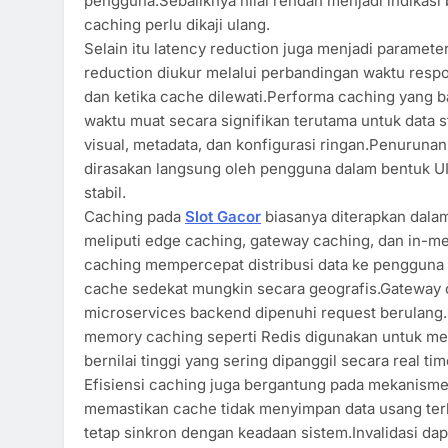
pengguna.Sebaliknya nilai rendah menjadi indikasi 
caching perlu dikaji ulang.
Selain itu latency reduction juga menjadi paramete
reduction diukur melalui perbandingan waktu respo
dan ketika cache dilewati.Performa caching yang 
waktu muat secara signifikan terutama untuk data st
visual, metadata, dan konfigurasi ringan.Penurunan 
dirasakan langsung oleh pengguna dalam bentuk UI
stabil.
Caching pada
Slot Gacor
biasanya diterapkan dala
meliputi edge caching, gateway caching, dan in-
caching mempercepat distribusi data ke pengguna
cache sedekat mungkin secara geografis.Gateway
microservices backend dipenuhi request berulang
memory caching seperti Redis digunakan untuk m
bernilai tinggi yang sering dipanggil secara real tim
Efisiensi caching juga bergantung pada mekanisme i
memastikan cache tidak menyimpan data usang ter
tetap sinkron dengan keadaan sistem.Invalidasi dap