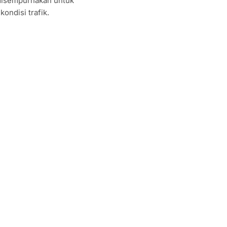
s disempurnakan untuk
ondisi trafik.