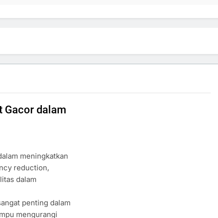
ot Gacor dalam
 dalam meningkatkan
ency reduction,
litas dalam
sangat penting dalam
mampu mengurangi