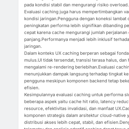
pada kondisi stabil dan mengurangi risiko overload.
Evaluasi caching juga harus mempertimbangkan var
kondisi jaringan.Pengguna dengan koneksi lambat
peningkatan performa lebih signifikan dibanding 
cepat karena cache mengurangi jumlah perjalanan 
panjang.Performanya menjadi lebih inklusif terhad
jaringan.
Dalam konteks UX caching berperan sebagai fond
mulus.UI tidak tersendat, transisi terasa halus, dan
mengalami re-rendering berlebihan.Evaluasi cachi
menunjukkan dampak langsung terhadap tingkat ke
pengguna meskipun komponen backend tetap beke
efisien.
Kesimpulannya evaluasi caching untuk performa s
beberapa aspek yaitu cache hit ratio, latency redu
resource, efektivitas invalidasi, dan manfaat UX.C
komponen strategis dalam arsitektur cloud-nativ
distribusi akses lebih cepat, stabil, dan efisien.D