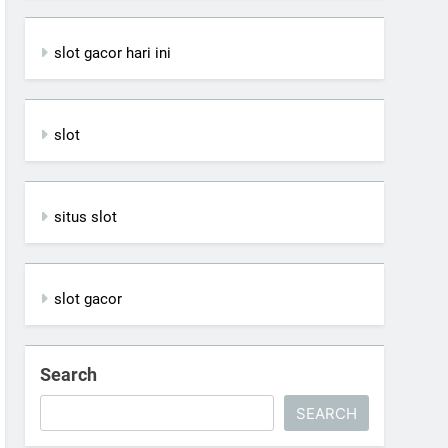
slot gacor hari ini
slot
situs slot
slot gacor
Search
SEARCH