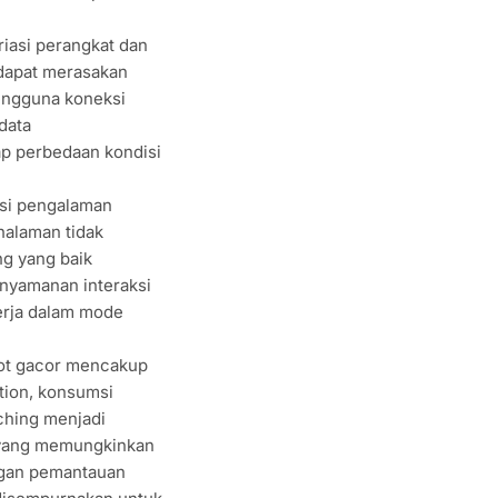
iasi perangkat dan
 dapat merasakan
pengguna koneksi
data
ap perbedaan kondisi
asi pengalaman
 halaman tidak
ng yang baik
nyamanan interaksi
rja dalam mode
lot gacor mencakup
ction, konsumsi
aching menjadi
e yang memungkinkan
engan pemantauan