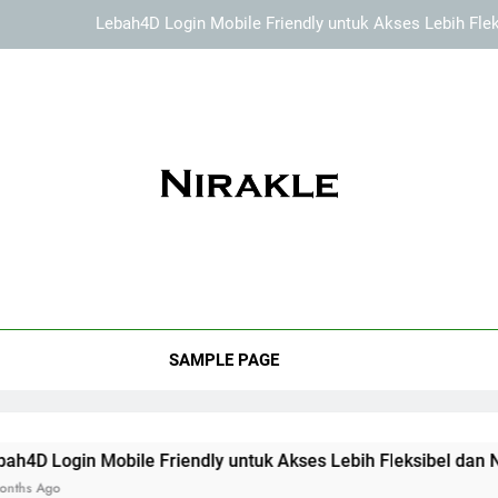
Lebah4D Login Mobile Friendly untuk Akses Lebih Fle
Daftar Edwinslot dengan Proses Cep
Daftar Lebah4D dengan Proses Cep
EDWINSLOT Link Alternatif Resmi untuk
Lebah4D Login Mobile Friendly untuk Akses Lebih Fle
Daftar Edwinslot dengan Proses Cep
akle
roduk Kecantikan Dan Perawatan Kulit Berkualitas Dari Nirakle
Daftar Lebah4D dengan Proses Cep
SAMPLE PAGE
n Mobile Friendly untuk Akses Lebih Fleksibel dan Nyaman di