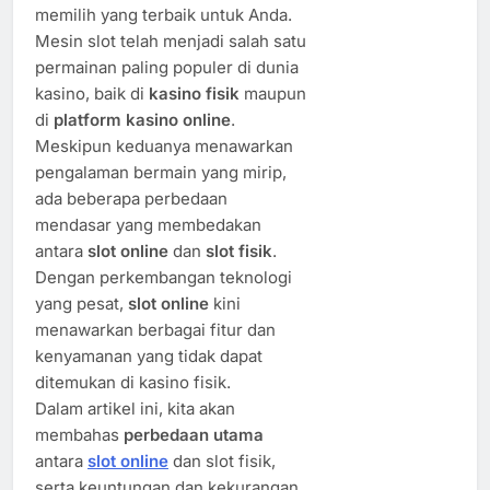
memilih yang terbaik untuk Anda.
Mesin slot telah menjadi salah satu
permainan paling populer di dunia
kasino, baik di
kasino fisik
maupun
di
platform kasino online
.
Meskipun keduanya menawarkan
pengalaman bermain yang mirip,
ada beberapa perbedaan
mendasar yang membedakan
antara
slot online
dan
slot fisik
.
Dengan perkembangan teknologi
yang pesat,
slot online
kini
menawarkan berbagai fitur dan
kenyamanan yang tidak dapat
ditemukan di kasino fisik.
Dalam artikel ini, kita akan
membahas
perbedaan utama
antara
slot online
dan slot fisik,
serta keuntungan dan kekurangan