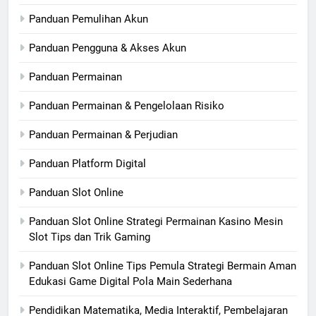
Panduan Pemulihan Akun
Panduan Pengguna & Akses Akun
Panduan Permainan
Panduan Permainan & Pengelolaan Risiko
Panduan Permainan & Perjudian
Panduan Platform Digital
Panduan Slot Online
Panduan Slot Online Strategi Permainan Kasino Mesin
Slot Tips dan Trik Gaming
Panduan Slot Online Tips Pemula Strategi Bermain Aman
Edukasi Game Digital Pola Main Sederhana
Pendidikan Matematika, Media Interaktif, Pembelajaran