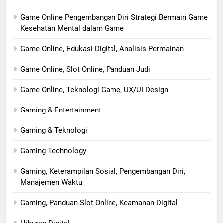
Game Online Pengembangan Diri Strategi Bermain Game
Kesehatan Mental dalam Game
Game Online, Edukasi Digital, Analisis Permainan
Game Online, Slot Online, Panduan Judi
Game Online, Teknologi Game, UX/UI Design
Gaming & Entertainment
Gaming & Teknologi
Gaming Technology
Gaming, Keterampilan Sosial, Pengembangan Diri,
Manajemen Waktu
Gaming, Panduan Slot Online, Keamanan Digital