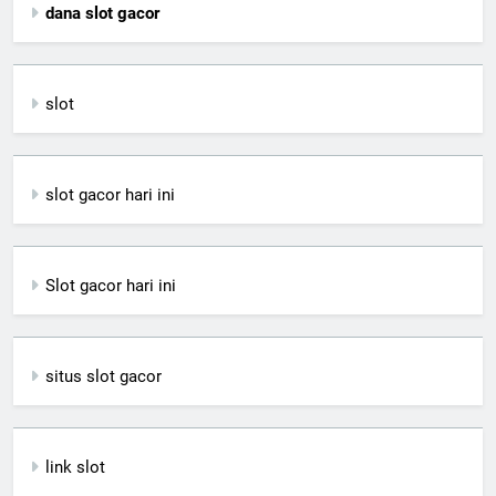
dana slot gacor
slot
slot gacor hari ini
Slot gacor hari ini
situs slot gacor
link slot