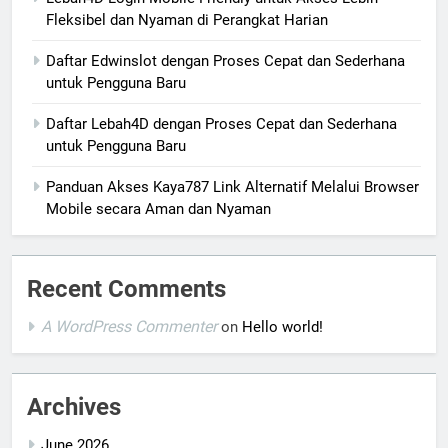
Fleksibel dan Nyaman di Perangkat Harian
Daftar Edwinslot dengan Proses Cepat dan Sederhana
untuk Pengguna Baru
Daftar Lebah4D dengan Proses Cepat dan Sederhana
untuk Pengguna Baru
Panduan Akses Kaya787 Link Alternatif Melalui Browser
Mobile secara Aman dan Nyaman
Recent Comments
A WordPress Commenter
on
Hello world!
Archives
June 2026