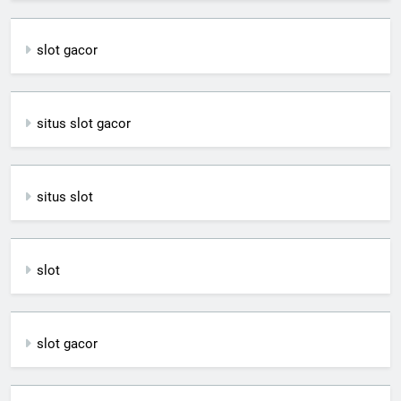
slot gacor
situs slot gacor
situs slot
slot
slot gacor