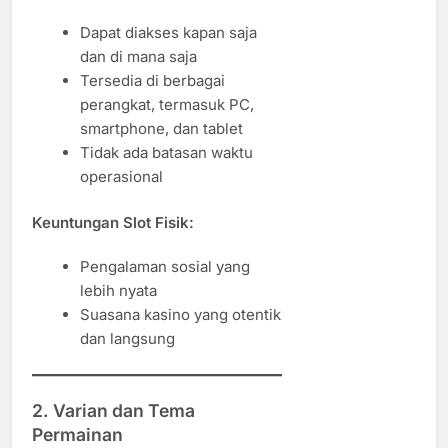
Dapat diakses kapan saja
dan di mana saja
Tersedia di berbagai
perangkat, termasuk PC,
smartphone, dan tablet
Tidak ada batasan waktu
operasional
Keuntungan Slot Fisik:
Pengalaman sosial yang
lebih nyata
Suasana kasino yang otentik
dan langsung
2.
Varian dan Tema
Permainan