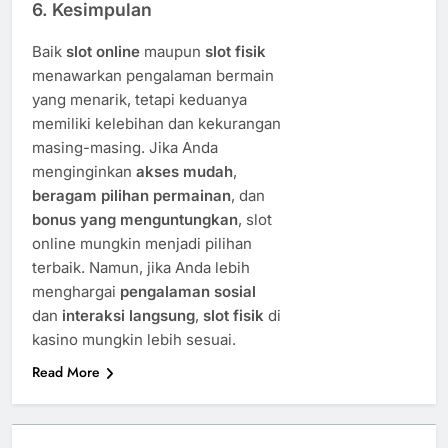
6.
Kesimpulan
Baik
slot online
maupun
slot fisik
menawarkan pengalaman bermain
yang menarik, tetapi keduanya
memiliki kelebihan dan kekurangan
masing-masing. Jika Anda
menginginkan
akses mudah
,
beragam pilihan permainan
, dan
bonus yang menguntungkan
, slot
online mungkin menjadi pilihan
terbaik. Namun, jika Anda lebih
menghargai
pengalaman sosial
dan
interaksi langsung
,
slot fisik
di
kasino mungkin lebih sesuai.
Read More