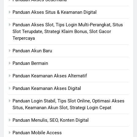
Panduan Akses Situs & Keamanan Digital
Panduan Akses Slot, Tips Login Multi-Perangkat, Situs
Slot Terupdate, Strategi Klaim Bonus, Slot Gacor
Terpercaya
Panduan Akun Baru
Panduan Bermain
Panduan Keamanan Akses Alternatif
Panduan Keamanan Akses Digital
Panduan Login Stabil, Tips Slot Online, Optimasi Akses
Situs, Keamanan Akun Slot, Strategi Login Cepat
Panduan Menulis, SEO, Konten Digital
Panduan Mobile Access