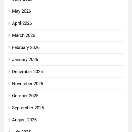
May 2026
April 2026
March 2026
February 2026
January 2026
December 2025
November 2025
October 2025
September 2025
August 2025