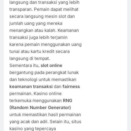
langsung dan transaksi yang lebih
transparan. Pemain dapat melihat
secara langsung mesin slot dan
jumlah uang yang mereka
menangkan atau kalah. Keamanan
transaksi juga lebih terjamin
karena pemain menggunakan uang
tunai atau kartu kredit secara
langsung di tempat.
Sementara itu,
slot online
bergantung pada perangkat lunak
dan teknologi untuk memastikan
keamanan transaksi
dan
fairness
permainan. Kasino online
terkemuka menggunakan
RNG
(Random Number Generator)
untuk memastikan hasil permainan
yang acak dan adil. Selain itu, situs
kasino yang tepercaya