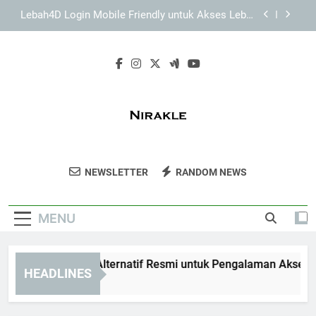
Skip
Daftar Edwinslot dengan Proses Cepat dan
to
Sederhana untuk Pengguna Baru
content
Daftar Lebah4D dengan Proses Cepat dan
Sederhana untuk Pengguna Baru
EDWINSLOT Link Alternatif Resmi untuk
Pengalaman Akses yang Lebih Nyaman
Lebah4D Login Mobile Friendly untuk Akses Lebih
Fleksibel dan Nyaman di Perangkat Harian
Daftar Edwinslot dengan Proses Cepat dan
Sederhana untuk Pengguna Baru
Nirakle
Dapatkan Produk Kecantikan Dan
Daftar Lebah4D dengan Proses Cepat dan
NEWSLETTER
RANDOM NEWS
Sederhana untuk Pengguna Baru
Perawatan Kulit Berkualitas Dari Nirakle.
MENU
WINSLOT Link Alternatif Resmi untuk Pengalaman Akses yan
HEADLINES
onth Ago