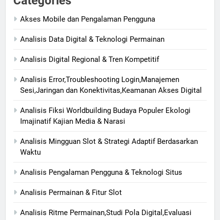
Categories
Akses Mobile dan Pengalaman Pengguna
Analisis Data Digital & Teknologi Permainan
Analisis Digital Regional & Tren Kompetitif
Analisis Error,Troubleshooting Login,Manajemen
Sesi,Jaringan dan Konektivitas,Keamanan Akses Digital
Analisis Fiksi Worldbuilding Budaya Populer Ekologi
Imajinatif Kajian Media & Narasi
Analisis Mingguan Slot & Strategi Adaptif Berdasarkan
Waktu
Analisis Pengalaman Pengguna & Teknologi Situs
Analisis Permainan & Fitur Slot
Analisis Ritme Permainan,Studi Pola Digital,Evaluasi