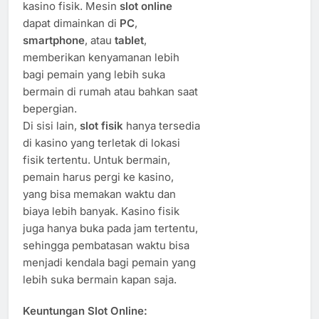
kasino fisik. Mesin
slot online
dapat dimainkan di
PC
,
smartphone
, atau
tablet
,
memberikan kenyamanan lebih
bagi pemain yang lebih suka
bermain di rumah atau bahkan saat
bepergian.
Di sisi lain,
slot fisik
hanya tersedia
di kasino yang terletak di lokasi
fisik tertentu. Untuk bermain,
pemain harus pergi ke kasino,
yang bisa memakan waktu dan
biaya lebih banyak. Kasino fisik
juga hanya buka pada jam tertentu,
sehingga pembatasan waktu bisa
menjadi kendala bagi pemain yang
lebih suka bermain kapan saja.
Keuntungan Slot Online: