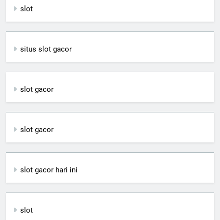
slot
situs slot gacor
slot gacor
slot gacor
slot gacor hari ini
slot