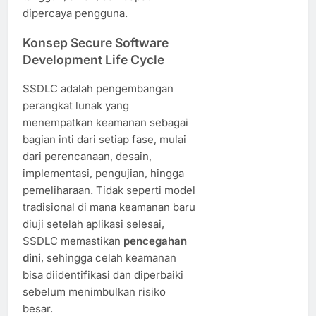
dipercaya pengguna.
Konsep Secure Software
Development Life Cycle
SSDLC adalah pengembangan
perangkat lunak yang
menempatkan keamanan sebagai
bagian inti dari setiap fase, mulai
dari perencanaan, desain,
implementasi, pengujian, hingga
pemeliharaan. Tidak seperti model
tradisional di mana keamanan baru
diuji setelah aplikasi selesai,
SSDLC memastikan
pencegahan
dini
, sehingga celah keamanan
bisa diidentifikasi dan diperbaiki
sebelum menimbulkan risiko
besar.