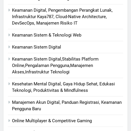
Keamanan Digital, Pengembangan Perangkat Lunak,
Infrastruktur Kaya787, Cloud-Native Architecture,
DevSecOps, Manajemen Risiko IT
Keamanan Sistem & Teknologi Web
Keamanan Sistem Digital
Keamanan Sistem Digital,Stabilitas Platform
Online,Pengalaman Pengguna,Manajemen
Akses,Infrastruktur Teknologi
Kesehatan Mental Digital, Gaya Hidup Sehat, Edukasi
Teknologi, Produktivitas & Mindfulness
Manajemen Akun Digital, Panduan Registrasi, Keamanan
Pengguna Baru
Online Multiplayer & Competitive Gaming