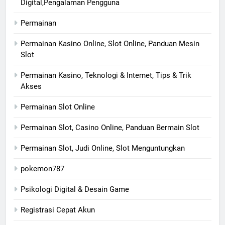
Digital,Pengalaman Pengguna
Permainan
Permainan Kasino Online, Slot Online, Panduan Mesin
Slot
Permainan Kasino, Teknologi & Internet, Tips & Trik
Akses
Permainan Slot Online
Permainan Slot, Casino Online, Panduan Bermain Slot
Permainan Slot, Judi Online, Slot Menguntungkan
pokemon787
Psikologi Digital & Desain Game
Registrasi Cepat Akun