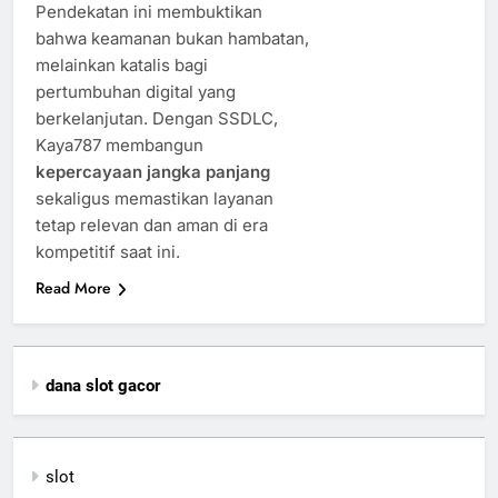
Pendekatan ini membuktikan
bahwa keamanan bukan hambatan,
melainkan katalis bagi
pertumbuhan digital yang
berkelanjutan. Dengan SSDLC,
Kaya787 membangun
kepercayaan jangka panjang
sekaligus memastikan layanan
tetap relevan dan aman di era
kompetitif saat ini.
Read More
dana slot gacor
slot