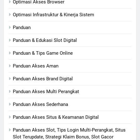
Optimasi Akses Browser
Optimasi Infrastruktur & Kinerja Sistem
Panduan
Panduan & Edukasi Slot Digital
Panduan & Tips Game Online
Panduan Akses Aman
Panduan Akses Brand Digital
Panduan Akses Multi Perangkat
Panduan Akses Sederhana
Panduan Akses Situs & Keamanan Digital
Panduan Akses Slot, Tips Login Multi-Perangkat, Situs
Slot Terupdate, Strategi Klaim Bonus, Slot Gacor