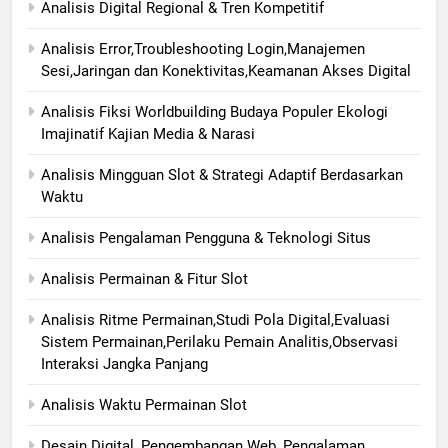
Analisis Digital Regional & Tren Kompetitif
Analisis Error,Troubleshooting Login,Manajemen
Sesi,Jaringan dan Konektivitas,Keamanan Akses Digital
Analisis Fiksi Worldbuilding Budaya Populer Ekologi
Imajinatif Kajian Media & Narasi
Analisis Mingguan Slot & Strategi Adaptif Berdasarkan
Waktu
Analisis Pengalaman Pengguna & Teknologi Situs
Analisis Permainan & Fitur Slot
Analisis Ritme Permainan,Studi Pola Digital,Evaluasi
Sistem Permainan,Perilaku Pemain Analitis,Observasi
Interaksi Jangka Panjang
Analisis Waktu Permainan Slot
Desain Digital, Pengembangan Web, Pengalaman