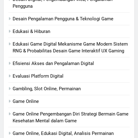
Pengguna
Desain Pengalaman Pengguna & Teknologi Game
Edukasi & Hiburan
Edukasi Game Digital Mekanisme Game Modern Sistem
RNG & Probabilitas Desain Game Interaktif UX Gaming
Efisiensi Akses dan Pengalaman Digital
Evaluasi Platform Digital
Gambling, Slot Online, Permainan
Game Online
Game Online Pengembangan Diri Strategi Bermain Game
Kesehatan Mental dalam Game
Game Online, Edukasi Digital, Analisis Permainan