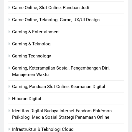
Game Online, Slot Online, Panduan Judi
Game Online, Teknologi Game, UX/UI Design
Gaming & Entertainment
Gaming & Teknologi
Gaming Technology
Gaming, Keterampilan Sosial, Pengembangan Diri,
Manajemen Waktu
Gaming, Panduan Slot Online, Keamanan Digital
Hiburan Digital
Identitas Digital Budaya Internet Fandom Pokémon
Psikologi Media Sosial Strategi Penamaan Online
Infrastruktur & Teknologi Cloud