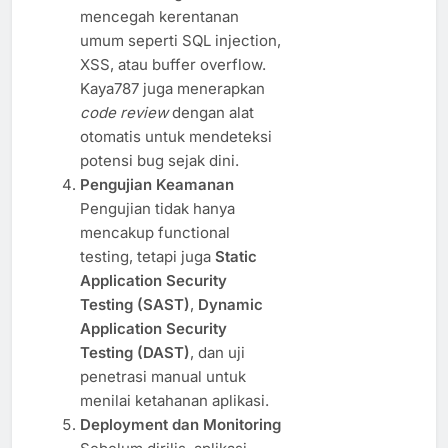
mencegah kerentanan
umum seperti SQL injection,
XSS, atau buffer overflow.
Kaya787 juga menerapkan
code review
dengan alat
otomatis untuk mendeteksi
potensi bug sejak dini.
Pengujian Keamanan
Pengujian tidak hanya
mencakup functional
testing, tetapi juga
Static
Application Security
Testing (SAST)
,
Dynamic
Application Security
Testing (DAST)
, dan uji
penetrasi manual untuk
menilai ketahanan aplikasi.
Deployment dan Monitoring