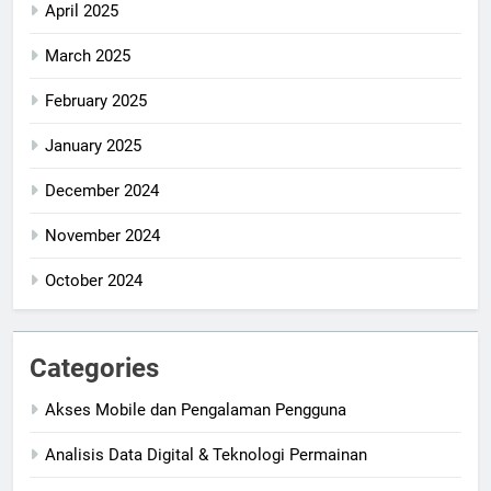
April 2025
March 2025
February 2025
January 2025
December 2024
November 2024
October 2024
Categories
Akses Mobile dan Pengalaman Pengguna
Analisis Data Digital & Teknologi Permainan