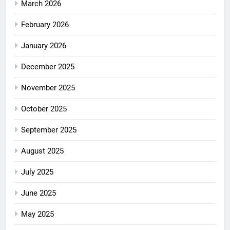
March 2026
February 2026
January 2026
December 2025
November 2025
October 2025
September 2025
August 2025
July 2025
June 2025
May 2025