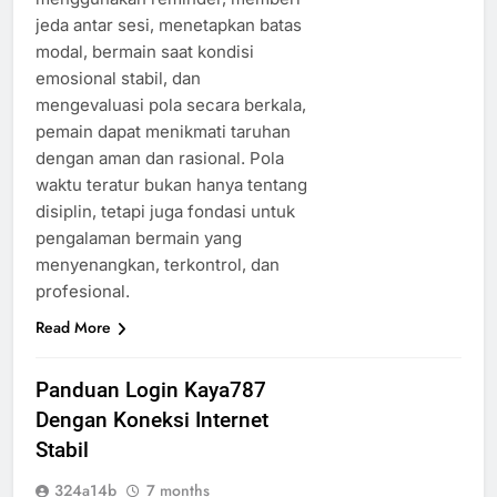
jeda antar sesi, menetapkan batas
modal, bermain saat kondisi
emosional stabil, dan
mengevaluasi pola secara berkala,
pemain dapat menikmati taruhan
dengan aman dan rasional. Pola
waktu teratur bukan hanya tentang
disiplin, tetapi juga fondasi untuk
pengalaman bermain yang
menyenangkan, terkontrol, dan
profesional.
Read More
Panduan Login Kaya787
Dengan Koneksi Internet
Stabil
324a14b
7 months