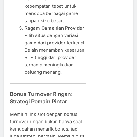
kesempatan tepat untuk
mencoba berbagai game
tanpa risiko besar.
Ragam Game dan Provider
Pilih situs dengan variasi
game dari provider terkenal.
Selain menambah keseruan,
RTP tinggi dari provider
ternama meningkatkan
peluang menang.
Bonus Turnover Ringan:
Strategi Pemain Pintar
Memilih link slot dengan bonus
turnover ringan bukan hanya soal
kemudahan menarik bonus, tapi
juga strategi bermain. Pemain bisa