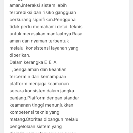
aman,interaksi sistem lebih
terprediksi,dan risiko gangguan
berkurang signifikan.Pengguna
tidak perlu memahami detail teknis
untuk merasakan manfaatnya.Rasa
aman dan nyaman terbentuk
melalui konsistensi layanan yang
diberikan.
Dalam kerangka E-E-A-
T,pengalaman dan keahlian
tercermin dari kemampuan
platform menjaga keamanan
secara konsisten dalam jangka
panjang.Platform dengan standar
keamanan tinggi menunjukkan
kompetensi teknis yang
matang.Otoritas dibangun melalui
pengelolaan sistem yang