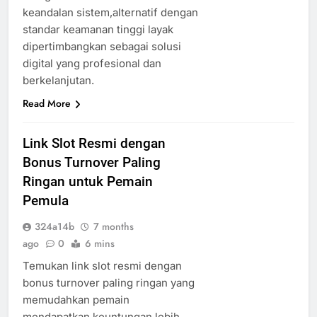
keandalan sistem,alternatif dengan
standar keamanan tinggi layak
dipertimbangkan sebagai solusi
digital yang profesional dan
berkelanjutan.
Read More
Link Slot Resmi dengan
Bonus Turnover Paling
Ringan untuk Pemain
Pemula
324a14b
7 months
ago
0
6 mins
Temukan link slot resmi dengan
bonus turnover paling ringan yang
memudahkan pemain
mendapatkan keuntungan lebih