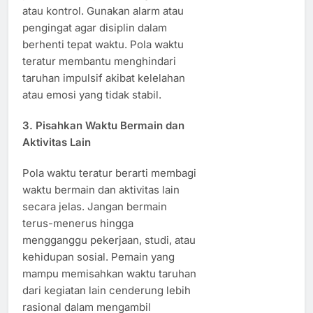
atau kontrol. Gunakan alarm atau
pengingat agar disiplin dalam
berhenti tepat waktu. Pola waktu
teratur membantu menghindari
taruhan impulsif akibat kelelahan
atau emosi yang tidak stabil.
3. Pisahkan Waktu Bermain dan
Aktivitas Lain
Pola waktu teratur berarti membagi
waktu bermain dan aktivitas lain
secara jelas. Jangan bermain
terus-menerus hingga
mengganggu pekerjaan, studi, atau
kehidupan sosial. Pemain yang
mampu memisahkan waktu taruhan
dari kegiatan lain cenderung lebih
rasional dalam mengambil