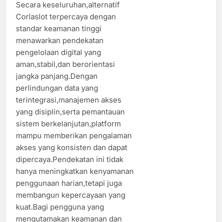
Secara keseluruhan,alternatif
Corlaslot terpercaya dengan
standar keamanan tinggi
menawarkan pendekatan
pengelolaan digital yang
aman,stabil,dan berorientasi
jangka panjang.Dengan
perlindungan data yang
terintegrasi,manajemen akses
yang disiplin,serta pemantauan
sistem berkelanjutan,platform
mampu memberikan pengalaman
akses yang konsisten dan dapat
dipercaya.Pendekatan ini tidak
hanya meningkatkan kenyamanan
penggunaan harian,tetapi juga
membangun kepercayaan yang
kuat.Bagi pengguna yang
mengutamakan keamanan dan