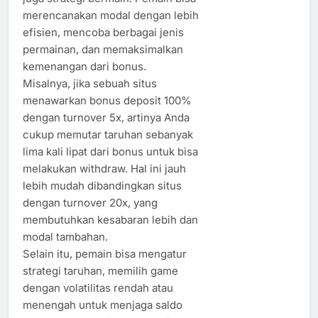
merencanakan modal dengan lebih
efisien, mencoba berbagai jenis
permainan, dan memaksimalkan
kemenangan dari bonus.
Misalnya, jika sebuah situs
menawarkan bonus deposit 100%
dengan turnover 5x, artinya Anda
cukup memutar taruhan sebanyak
lima kali lipat dari bonus untuk bisa
melakukan withdraw. Hal ini jauh
lebih mudah dibandingkan situs
dengan turnover 20x, yang
membutuhkan kesabaran lebih dan
modal tambahan.
Selain itu, pemain bisa mengatur
strategi taruhan, memilih game
dengan volatilitas rendah atau
menengah untuk menjaga saldo