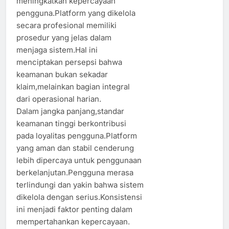
meningkatkan kepercayaan
pengguna.Platform yang dikelola
secara profesional memiliki
prosedur yang jelas dalam
menjaga sistem.Hal ini
menciptakan persepsi bahwa
keamanan bukan sekadar
klaim,melainkan bagian integral
dari operasional harian.
Dalam jangka panjang,standar
keamanan tinggi berkontribusi
pada loyalitas pengguna.Platform
yang aman dan stabil cenderung
lebih dipercaya untuk penggunaan
berkelanjutan.Pengguna merasa
terlindungi dan yakin bahwa sistem
dikelola dengan serius.Konsistensi
ini menjadi faktor penting dalam
mempertahankan kepercayaan.