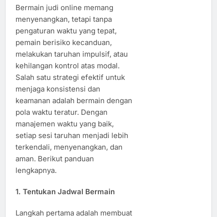
Bermain judi online memang
menyenangkan, tetapi tanpa
pengaturan waktu yang tepat,
pemain berisiko kecanduan,
melakukan taruhan impulsif, atau
kehilangan kontrol atas modal.
Salah satu strategi efektif untuk
menjaga konsistensi dan
keamanan adalah bermain dengan
pola waktu teratur. Dengan
manajemen waktu yang baik,
setiap sesi taruhan menjadi lebih
terkendali, menyenangkan, dan
aman. Berikut panduan
lengkapnya.
1. Tentukan Jadwal Bermain
Langkah pertama adalah membuat