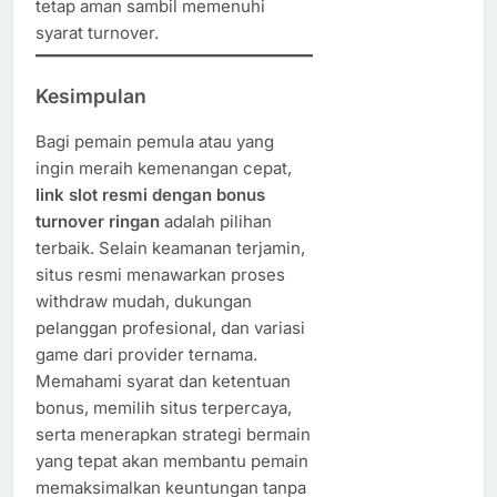
tetap aman sambil memenuhi
syarat turnover.
Kesimpulan
Bagi pemain pemula atau yang
ingin meraih kemenangan cepat,
link slot resmi dengan bonus
turnover ringan
adalah pilihan
terbaik. Selain keamanan terjamin,
situs resmi menawarkan proses
withdraw mudah, dukungan
pelanggan profesional, dan variasi
game dari provider ternama.
Memahami syarat dan ketentuan
bonus, memilih situs terpercaya,
serta menerapkan strategi bermain
yang tepat akan membantu pemain
memaksimalkan keuntungan tanpa