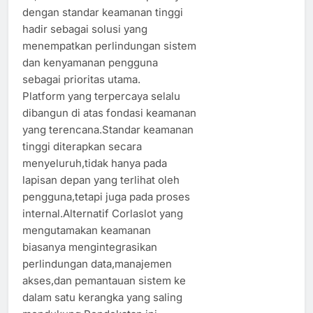
dengan standar keamanan tinggi
hadir sebagai solusi yang
menempatkan perlindungan sistem
dan kenyamanan pengguna
sebagai prioritas utama.
Platform yang terpercaya selalu
dibangun di atas fondasi keamanan
yang terencana.Standar keamanan
tinggi diterapkan secara
menyeluruh,tidak hanya pada
lapisan depan yang terlihat oleh
pengguna,tetapi juga pada proses
internal.Alternatif Corlaslot yang
mengutamakan keamanan
biasanya mengintegrasikan
perlindungan data,manajemen
akses,dan pemantauan sistem ke
dalam satu kerangka yang saling