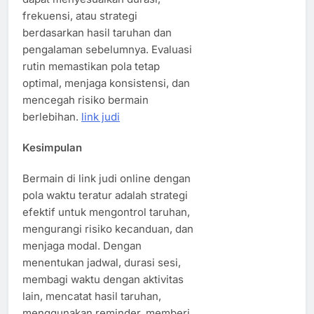
frekuensi, atau strategi
berdasarkan hasil taruhan dan
pengalaman sebelumnya. Evaluasi
rutin memastikan pola tetap
optimal, menjaga konsistensi, dan
mencegah risiko bermain
berlebihan.
link judi
Kesimpulan
Bermain di link judi online dengan
pola waktu teratur adalah strategi
efektif untuk mengontrol taruhan,
mengurangi risiko kecanduan, dan
menjaga modal. Dengan
menentukan jadwal, durasi sesi,
membagi waktu dengan aktivitas
lain, mencatat hasil taruhan,
menggunakan reminder, memberi