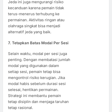
Jeda ini juga mengurangi risiko
kecanduan karena pemain tidak
terus-menerus terhubung ke
permainan. Aktivitas ringan atau
olahraga singkat bisa menjadi
alternatif jeda yang baik.
7. Tetapkan Batas Modal Per Sesi
Selain waktu, modal per sesi juga
penting. Dengan membatasi jumlah
modal yang digunakan dalam
setiap sesi, pemain tetap bisa
mengontrol risiko kerugian. Jika
modal habis sebelum durasi sesi
selesai, hentikan permainan.
Strategi ini membantu pemain
tetap disiplin dan menjaga taruhan
tetap rasional.