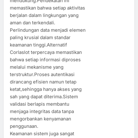
mendukung.Pendekatan ini
memastikan bahwa setiap aktivitas
berjalan dalam lingkungan yang
aman dan terkendali.
Perlindungan data menjadi elemen
paling krusial dalam standar
keamanan tinggi.Alternatif
Corlaslot terpercaya memastikan
bahwa setiap informasi diproses
melalui mekanisme yang
terstruktur.Proses autentikasi
dirancang efisien namun tetap
ketat,sehingga hanya akses yang
sah yang dapat diterima.Sistem
validasi berlapis membantu
menjaga integritas data tanpa
mengorbankan kenyamanan
penggunaan.
Keamanan sistem juga sangat